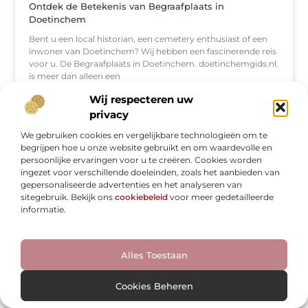
Ontdek de Betekenis van Begraafplaats in
Doetinchem
Bent u een local historian, een cemetery enthusiast of een
inwoner van Doetinchem? Wij hebben een fascinerende reis
voor u. De Begraafplaats in Doetinchem. doetinchemgids.nl.
is meer dan alleen een
Wij respecteren uw
privacy
WINKELEN
We gebruiken cookies en vergelijkbare technologieën om te
begrijpen hoe u onze website gebruikt en om waardevolle en
persoonlijke ervaringen voor u te creëren. Cookies worden
ingezet voor verschillende doeleinden, zoals het aanbieden van
gepersonaliseerde advertenties en het analyseren van
sitegebruik. Bekijk ons
cookiebeleid
voor meer gedetailleerde
informatie.
Alles Toestaan
Bedrijfsuitje in Den Helder Een Onvergetelijke
Teambuildingervaring
Cookies Beheren
Den Helder is misschien niet de eerste plek waar je aan