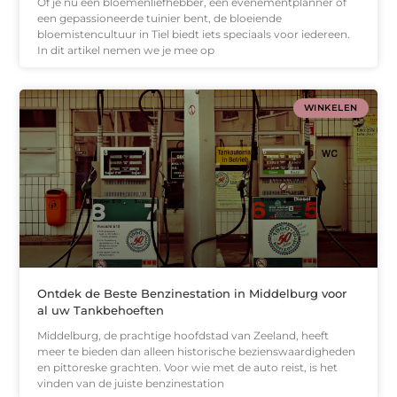
Of je nu een bloemenliefhebber, een evenementplanner of
een gepassioneerde tuinier bent, de bloeiende
bloemistencultuur in Tiel biedt iets speciaals voor iedereen.
In dit artikel nemen we je mee op
WINKELEN
Ontdek de Beste Benzinestation in Middelburg voor
al uw Tankbehoeften
Middelburg, de prachtige hoofdstad van Zeeland, heeft
meer te bieden dan alleen historische bezienswaardigheden
en pittoreske grachten. Voor wie met de auto reist, is het
vinden van de juiste benzinestation