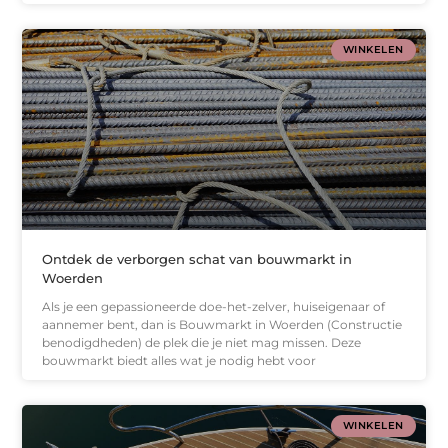
WINKELEN
Ontdek de verborgen schat van bouwmarkt in
Woerden
Als je een gepassioneerde doe-het-zelver, huiseigenaar of
aannemer bent, dan is Bouwmarkt in Woerden (Constructie
benodigdheden) de plek die je niet mag missen. Deze
bouwmarkt biedt alles wat je nodig hebt voor
WINKELEN