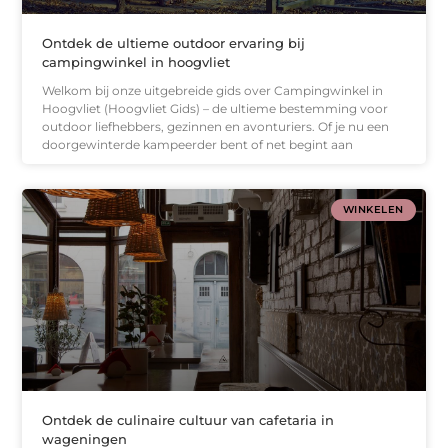
Ontdek de ultieme outdoor ervaring bij
campingwinkel in hoogvliet
Welkom bij onze uitgebreide gids over Campingwinkel in
Hoogvliet (Hoogvliet Gids) – de ultieme bestemming voor
outdoor liefhebbers, gezinnen en avonturiers. Of je nu een
doorgewinterde kampeerder bent of net begint aan
WINKELEN
Ontdek de culinaire cultuur van cafetaria in
wageningen