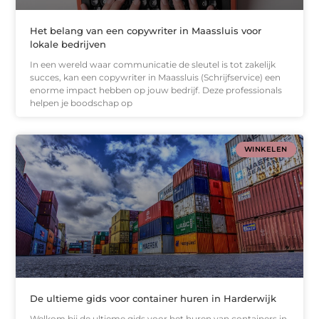
Het belang van een copywriter in Maassluis voor
lokale bedrijven
In een wereld waar communicatie de sleutel is tot zakelijk
succes, kan een copywriter in Maassluis (Schrijfservice) een
enorme impact hebben op jouw bedrijf. Deze professionals
helpen je boodschap op
WINKELEN
De ultieme gids voor container huren in Harderwijk
Welkom bij de ultieme gids voor het huren van containers in