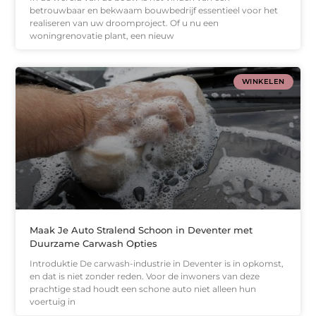
betrouwbaar en bekwaam bouwbedrijf essentieel voor het
realiseren van uw droomproject. Of u nu een
woningrenovatie plant, een nieuw
WINKELEN
Maak Je Auto Stralend Schoon in Deventer met
Duurzame Carwash Opties
Introduktie De carwash-industrie in Deventer is in opkomst,
en dat is niet zonder reden. Voor de inwoners van deze
prachtige stad houdt een schone auto niet alleen hun
voertuig in