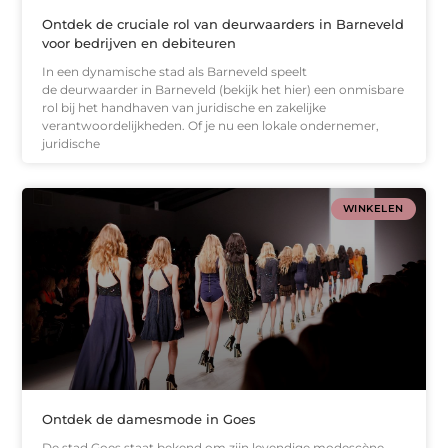
Ontdek de cruciale rol van deurwaarders in Barneveld
voor bedrijven en debiteuren
In een dynamische stad als Barneveld speelt
de deurwaarder in Barneveld (bekijk het hier) een onmisbare
rol bij het handhaven van juridische en zakelijke
verantwoordelijkheden. Of je nu een lokale ondernemer,
juridische
WINKELEN
Ontdek de damesmode in Goes
De stad Goes staat bekend om zijn levendige modescène,