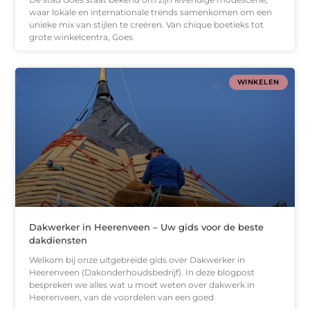
waar lokale en internationale trends samenkomen om een
unieke mix van stijlen te creëren. Van chique boetieks tot
grote winkelcentra, Goes
WINKELEN
Dakwerker in Heerenveen – Uw gids voor de beste
dakdiensten
Welkom bij onze uitgebreide gids over Dakwerker in
Heerenveen (Dakonderhoudsbedrijf). In deze blogpost
bespreken we alles wat u moet weten over dakwerk in
Heerenveen, van de voordelen van een goed