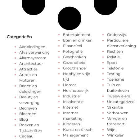
Entertainment
Onderwijs
Categorieën
Eten en drinken
Particuliere
Financieel
dienstverlening
Aanbiedingen
Fotografie
Rechten
Afvalverwerking
Geschenken
Relatie
Alarmsysteem
Gezondheid
Sport
Architectuur
Groothandel
Telefonie
Attracties
Hobby en vrije
Testing
Auto’s en
tijd
Toerisme
Motoren
Horeca
Tuin en
Banen en
Huishoudelijk
buitenleven
opleidingen
Industrie
Tweewielers
Beauty en
Insolventie
Uncategorized
verzorging
Internet
Vakantie
Bedrijven
Internet
Verbouwen
Bloemen
marketing
Vervoer en
Blog
Kinderen
transport
Boeken en
Kunst en Kitsch
Wijn
Tijdschriften
Management
Winkelen
Cadeau