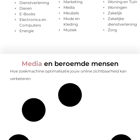
Marketing
Woning en Tuin
Dienstverlening
Media
Woningen
Dieren
Meubels
Zakelijk
E-Books
Mode en
Zakelijke
Electronica en
Kleding
dienstverlening
Computers
Muziek
Zorg
Energie
Media
en beroemde mensen
Hoe zoekmachine optimalisatie jouw online zichtbaarheid kan
verbeteren