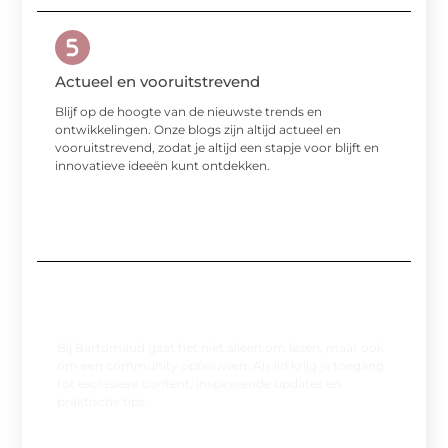
Actueel en vooruitstrevend
Blijf op de hoogte van de nieuwste trends en
ontwikkelingen. Onze blogs zijn altijd actueel en
vooruitstrevend, zodat je altijd een stapje voor blijft en
innovatieve ideeën kunt ontdekken.
Word lid van onze community
Bij Bartomaud gaat het niet alleen om lezen, maar ook
om een community opbouwen. Als lid krijg je toegang
tot exclusieve content, inspirerende updates en
praktische tips.
Registreer nu