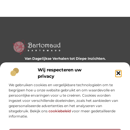
Van Dagelijkse Verhalen tot Diepe Inzichten.
Ontdek een wereld vol diverse blogs en artikelen die je
dagelijks inspireren en nieuwe perspectieven bieden.
Wij respecteren uw
privacy
Bericht categorie
We gebruiken cookies en vergelijkbare technologieën om te
begrijpen hoe u onze website gebruikt en om waardevolle en
persoonlijke ervaringen voor u te creëren. Cookies worden
ingezet voor verschillende doeleinden, zoals het aanbieden van
Onze informatie
gepersonaliseerde advertenties en het analyseren van
sitegebruik. Bekijk ons
cookiebeleid
voor meer gedetailleerde
Website linkbuilding: hoe je je digitale reputatie opbouwt
Linkbuilding en geld verdienen: hoe backlinks je business kunnen versterken
informatie.