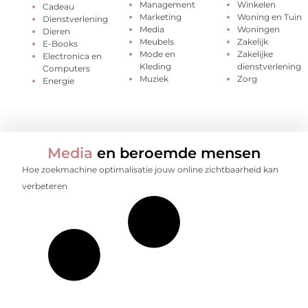
Management
Winkelen
Cadeau
Marketing
Woning en Tuin
Dienstverlening
Media
Woningen
Dieren
Meubels
Zakelijk
E-Books
Mode en
Zakelijke
Electronica en
Kleding
dienstverlening
Computers
Muziek
Zorg
Energie
Media
en beroemde mensen
Hoe zoekmachine optimalisatie jouw online zichtbaarheid kan
verbeteren