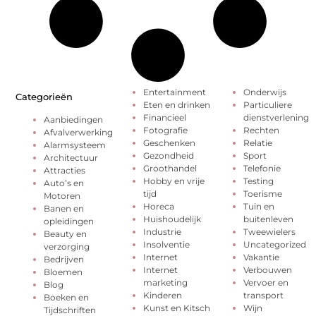
Entertainment
Onderwijs
Categorieën
Eten en drinken
Particuliere
Financieel
dienstverlening
Aanbiedingen
Fotografie
Rechten
Afvalverwerking
Geschenken
Relatie
Alarmsysteem
Gezondheid
Sport
Architectuur
Groothandel
Telefonie
Attracties
Hobby en vrije
Testing
Auto’s en
tijd
Toerisme
Motoren
Horeca
Tuin en
Banen en
Huishoudelijk
buitenleven
opleidingen
Industrie
Tweewielers
Beauty en
Insolventie
Uncategorized
verzorging
Internet
Vakantie
Bedrijven
Internet
Verbouwen
Bloemen
marketing
Vervoer en
Blog
Kinderen
transport
Boeken en
Kunst en Kitsch
Wijn
Tijdschriften