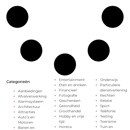
Entertainment
Onderwijs
Categorieën
Eten en drinken
Particuliere
Financieel
dienstverlening
Aanbiedingen
Fotografie
Rechten
Afvalverwerking
Geschenken
Relatie
Alarmsysteem
Gezondheid
Sport
Architectuur
Groothandel
Telefonie
Attracties
Hobby en vrije
Testing
Auto’s en
tijd
Toerisme
Motoren
Horeca
Tuin en
Banen en