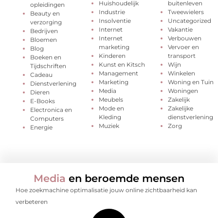
Huishoudelijk
buitenleven
opleidingen
Industrie
Tweewielers
Beauty en
Insolventie
Uncategorized
verzorging
Internet
Vakantie
Bedrijven
Internet
Verbouwen
Bloemen
marketing
Vervoer en
Blog
Kinderen
transport
Boeken en
Kunst en Kitsch
Wijn
Tijdschriften
Management
Winkelen
Cadeau
Marketing
Woning en Tuin
Dienstverlening
Media
Woningen
Dieren
Meubels
Zakelijk
E-Books
Mode en
Zakelijke
Electronica en
Kleding
dienstverlening
Computers
Muziek
Zorg
Energie
Media
en beroemde mensen
Hoe zoekmachine optimalisatie jouw online zichtbaarheid kan
verbeteren