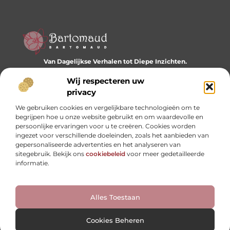
Van Dagelijkse Verhalen tot Diepe Inzichten.
Ontdek een wereld vol diverse blogs en artikelen die je
Wij respecteren uw
dagelijks inspireren en nieuwe perspectieven bieden.
privacy
Bericht categorie
We gebruiken cookies en vergelijkbare technologieën om te
begrijpen hoe u onze website gebruikt en om waardevolle en
persoonlijke ervaringen voor u te creëren. Cookies worden
ingezet voor verschillende doeleinden, zoals het aanbieden van
Onze informatie
gepersonaliseerde advertenties en het analyseren van
sitegebruik. Bekijk ons
cookiebeleid
voor meer gedetailleerde
Website linkbuilding: hoe je je digitale reputatie opbouwt
Linkbuilding en geld verdienen: hoe backlinks je business kunnen versterken
informatie.
Alles Toestaan
Website index
Cookiebeleid (EU)
@2025 www.bartomaud.nl. All Right Reserved.
Cookies Beheren