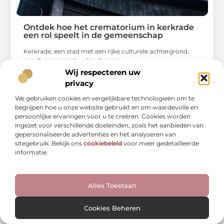
Ontdek hoe het crematorium in kerkrade
een rol speelt in de gemeenschap
Kerkrade, een stad met een rijke culturele achtergrond,
speelt een cruciale rol in de regio
Wij respecteren uw
...
privacy
We gebruiken cookies en vergelijkbare technologieën om te
begrijpen hoe u onze website gebruikt en om waardevolle en
persoonlijke ervaringen voor u te creëren. Cookies worden
ingezet voor verschillende doeleinden, zoals het aanbieden van
gepersonaliseerde advertenties en het analyseren van
WINKELEN
sitegebruik. Bekijk ons
cookiebeleid
voor meer gedetailleerde
informatie.
Alles Toestaan
Cookies Beheren