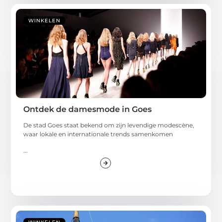
WINKELEN
Ontdek de damesmode in Goes
De stad Goes staat bekend om zijn levendige modescène,
waar lokale en internationale trends samenkomen
...