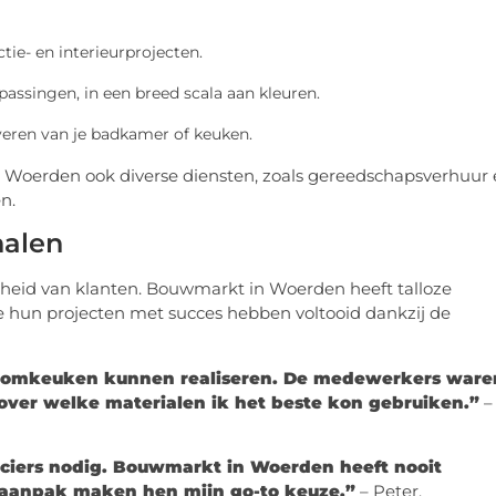
tie- en interieurprojecten.
passingen, in een breed scala aan kleuren.
eren van je badkamer of keuken.
 Woerden ook diverse diensten, zoals gereedschapsverhuur
n.
halen
nheid van klanten. Bouwmarkt in Woerden heeft talloze
e hun projecten met succes hebben voltooid dankzij de
oomkeuken kunnen realiseren. De medewerkers ware
ver welke materialen ik het beste kon gebruiken.”
–
nciers nodig. Bouwmarkt in Woerden heeft nooit
e aanpak maken hen mijn go-to keuze.”
– Peter,