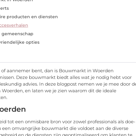
erts
ire producten en diensten
ccesverhalen
de gemeenschap
iendelijke opties
ar of aannemer bent, dan is Bouwmarkt in Woerden
 missen. Deze bouwmarkt biedt alles wat je nodig hebt voor
deskundig advies. In deze blogpost nemen we je mee door d
 Woerden, en laten we je zien waarom dit de ideale
ten.
Woerden
d tot een onmisbare bron voor zowel professionals als doe-
nu een omvangrijke bouwmarkt die voldoet aan de diverse
gebreid en de diensten zijn geoptimaliseerd om klanten te