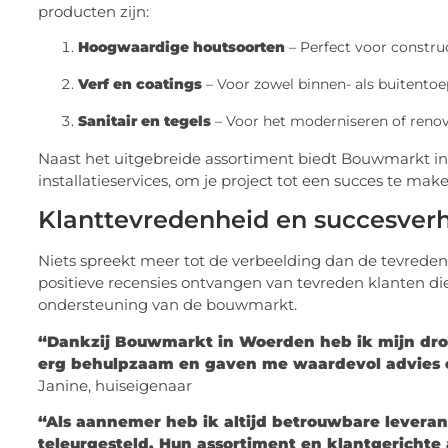
producten zijn:
Hoogwaardige houtsoorten
– Perfect voor construc
Verf en coatings
– Voor zowel binnen- als buitentoe
Sanitair en tegels
– Voor het moderniseren of renov
Naast het uitgebreide assortiment biedt Bouwmarkt in
installatieservices, om je project tot een succes te make
Klanttevredenheid en succesver
Niets spreekt meer tot de verbeelding dan de tevrede
positieve recensies ontvangen van tevreden klanten di
ondersteuning van de bouwmarkt.
“Dankzij Bouwmarkt in Woerden heb ik mijn dr
erg behulpzaam en gaven me waardevol advies o
Janine, huiseigenaar
“Als aannemer heb ik altijd betrouwbare levera
teleurgesteld. Hun assortiment en klantgericht