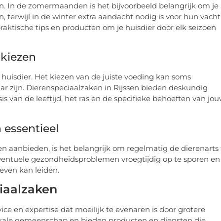
n. In de zomermaanden is het bijvoorbeeld belangrijk om je
 terwijl in de winter extra aandacht nodig is voor hun vacht
raktische tips en producten om je huisdier door elk seizoen
 kiezen
 huisdier. Het kiezen van de juiste voeding kan soms
aar zijn. Dierenspeciaalzaken in Rijssen bieden deskundig
s van de leeftijd, het ras en de specifieke behoeften van jo
 essentieel
n aanbieden, is het belangrijk om regelmatig de dierenarts 
eventuele gezondheidsproblemen vroegtijdig op te sporen en
even kan leiden.
iaalzaken
ce en expertise dat moeilijk te evenaren is door grotere
lokale gemeenschap en bieden producten en diensten die