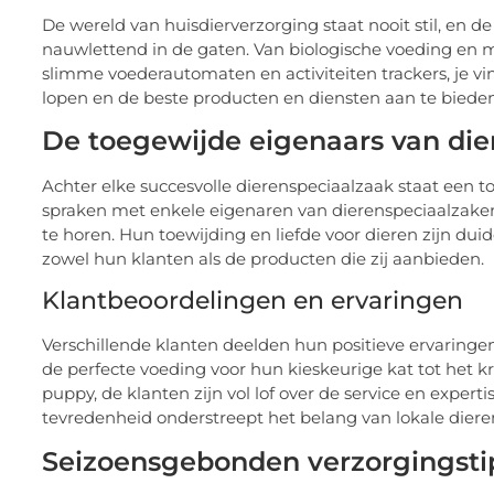
De wereld van huisdierverzorging staat nooit stil, en d
nauwlettend in de gaten. Van biologische voeding en mil
slimme voederautomaten en activiteiten trackers, je vin
lopen en de beste producten en diensten aan te bieden
De toegewijde eigenaars van dier
Achter elke succesvolle dierenspeciaalzaak staat een t
spraken met enkele eigenaren van dierenspeciaalzaken 
te horen. Hun toewijding en liefde voor dieren zijn dui
zowel hun klanten als de producten die zij aanbieden.
Klantbeoordelingen en ervaringen
Verschillende klanten deelden hun positieve ervaringen
de perfecte voeding voor hun kieskeurige kat tot het 
puppy, de klanten zijn vol lof over de service en expert
tevredenheid onderstreept het belang van lokale dier
Seizoensgebonden verzorgingstip