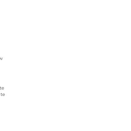
uw
te
 te