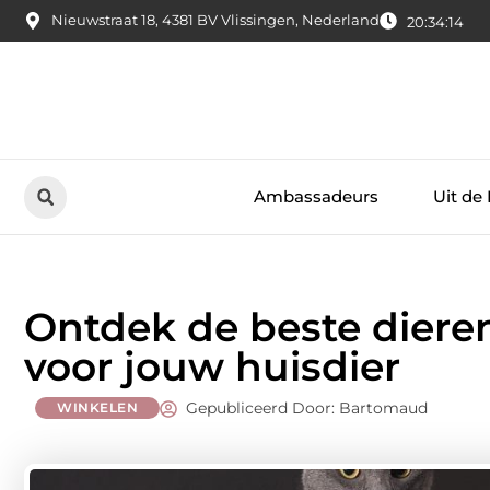
Nieuwstraat 18, 4381 BV Vlissingen, Nederland
20:34:15
Ambassadeurs
Uit de
Ontdek de beste dieren
voor jouw huisdier
Gepubliceerd Door: Bartomaud
WINKELEN