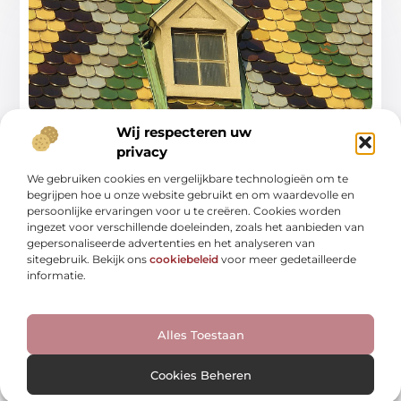
Wij respecteren uw
Alles wat je moet weten over
dakbedekking in oldenzaal
privacy
We gebruiken cookies en vergelijkbare technologieën om te
Dakbedekking is essentieel voor elk huis. Het beschermt je
begrijpen hoe u onze website gebruikt en om waardevolle en
woning tegen weersinvloeden en zorgt voor
persoonlijke ervaringen voor u te creëren. Cookies worden
...
ingezet voor verschillende doeleinden, zoals het aanbieden van
gepersonaliseerde advertenties en het analyseren van
sitegebruik. Bekijk ons
cookiebeleid
voor meer gedetailleerde
informatie.
Alles Toestaan
WINKELEN
Cookies Beheren