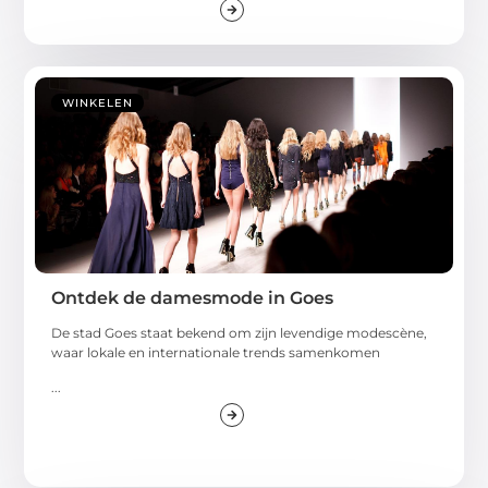
WINKELEN
Ontdek de damesmode in Goes
De stad Goes staat bekend om zijn levendige modescène,
waar lokale en internationale trends samenkomen
...