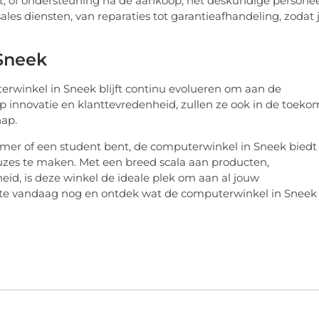
uct, of ondersteuning na de aankoop, het deskundige persone
-sales diensten, van reparaties tot garantieafhandeling, zodat 
Sneek
terwinkel in Sneek blijft continu evolueren om aan de
p innovatie en klanttevredenheid, zullen ze ook in de toeko
hap.
emer of een student bent, de computerwinkel in Sneek biedt
uzes te maken. Met een breed scala aan producten,
id, is deze winkel de ideale plek om aan al jouw
ite vandaag nog en ontdek wat de computerwinkel in Sneek