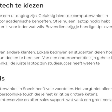
 tech te kiezen
e een uitdaging zijn. Gelukkig biedt de computerwinkel in
voor academische behoeften. Of je nu een laptop nodig hebt
r is voor ieder wat wils. Bovendien krijg je handige tips ove
van andere klanten. Lokale bedrijven en studenten delen ho
 doelen te bereiken. Van een ondernemer die zijn gehele I
nkzij de juiste laptop zijn studiesucces heeft weten te
is
rwinkel in Sneek heeft vele voordelen. Het zorgt niet allee
soonlijke touch die je niet krijgt bij grotere ketens.
tenservice en after-sales support, wat vaak een groot versc