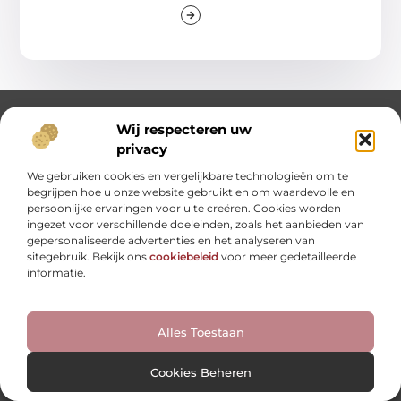
Wij respecteren uw
privacy
We gebruiken cookies en vergelijkbare technologieën om te
begrijpen hoe u onze website gebruikt en om waardevolle en
persoonlijke ervaringen voor u te creëren. Cookies worden
Van Dagelijkse Verhalen tot Diepe Inzichten.
ingezet voor verschillende doeleinden, zoals het aanbieden van
Ontdek een wereld vol diverse blogs en artikelen die je
gepersonaliseerde advertenties en het analyseren van
dagelijks inspireren en nieuwe perspectieven bieden.
sitegebruik. Bekijk ons
cookiebeleid
voor meer gedetailleerde
informatie.
Bericht categorie
Alles Toestaan
Onze informatie
Cookies Beheren
Website linkbuilding: hoe je je digitale reputatie opbouwt
Linkbuilding en geld verdienen: hoe backlinks je business kunnen versterken