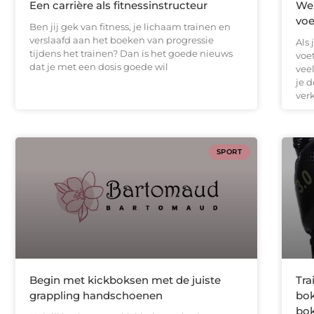
Een carrière als fitnessinstructeur
Wel
voe
Ben jij gek van fitness, je lichaam trainen en
verslaafd aan het boeken van progressie
Als
tijdens het trainen? Dan is het goede nieuws
voe
dat je met een dosis goede wil
vee
je d
ver
SPORT
Begin met kickboksen met de juiste
Tra
grappling handschoenen
bok
bo