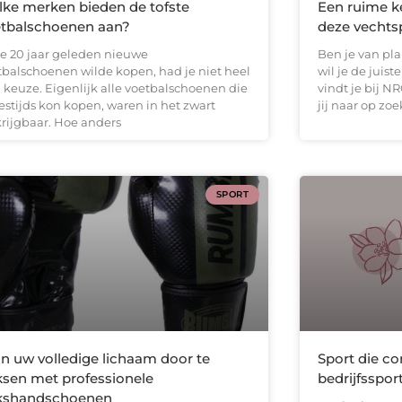
ke merken bieden de tofste
Een ruime ke
tbalschoenen aan?
deze vechts
 je 20 jaar geleden nieuwe
Ben je van pl
tbalschoenen wilde kopen, had je niet heel
wil je de juis
l keuze. Eigenlijk alle voetbalschoenen die
vindt je bij N
estijds kon kopen, waren in het zwart
jij naar op zoe
krijgbaar. Hoe anders
SPORT
in uw volledige lichaam door te
Sport die co
sen met professionele
bedrijfsspor
kshandschoenen