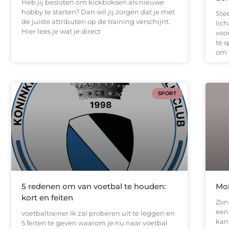
Heb jij besloten om kickboksen als nieuwe
hobby te starten? Dan wil jij zorgen dat je met
Ste
de juiste attributen op de training verschijnt.
lic
Hier lees je wat je direct
voo
te s
om 
SPORT
5 redenen om van voetbal te houden:
Mol
kort en feiten
Zon
een 
voetbaltrainer Ik zal proberen uit te leggen en
kans
5 feiten te geven waarom je nu naar voetbal