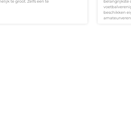
lijk te groot. Zelfs een te
belangrijkste
voetbalvereni
beschikken eig
amateurveren