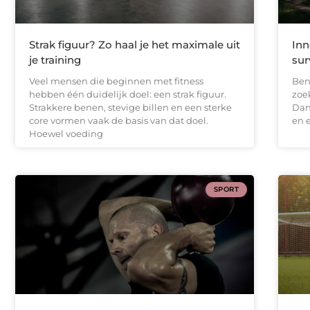
Strak figuur? Zo haal je het maximale uit
Inn
je training
sur
Veel mensen die beginnen met fitness
Ben 
hebben één duidelijk doel: een strak figuur.
zoe
Strakkere benen, stevige billen en een sterke
Dan
core vormen vaak de basis van dat doel.
en e
Hoewel voeding
SPORT