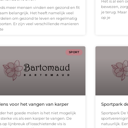
Het is al een 
bewezen, zorge
eds meer mensen vinden een gezond en fit
je terug. Maar
haam belangrijk. Het heeft namelijk veel
op je
rdelen om gezond te leven en regelmatig
porten. Er zijn veel verschillende manieren
te
SPORT
ens voor het vangen van karper
Sportpark 
der het goede molen is het niet mogelijk
Sportpark De
sterke vis als een karper te vangen. De
sportverenigi
 op lijnbreuk of losschietende vis is
natuurlijk. Ee