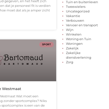
oud gegeven, en het heeft zich
Tuin en buitenleven
n dat je personeel fit is verdien
Tweewielers
 hoe moet dat als je amper zicht
Uncategorized
Vakantie
Verbouwen
Vervoer en transport
Wijn
Winkelen
Woning en Tuin
Woningen
SPORT
Zakelijk
Zakelijke
dienstverlening
Zorg
de Westmaat
 Westmaat Wat moet een
ng zonder sportcomplex? Niks
n sportcomplex is een van de