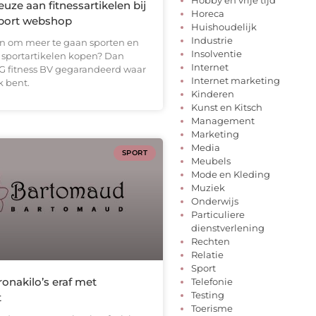
Hobby en vrije tijd
uze aan fitnessartikelen bij
Horeca
port webshop
Huishoudelijk
Industrie
an om meer te gaan sporten en
Insolventie
te sportartikelen kopen? Dan
Internet
RG fitness BV gegarandeerd waar
Internet marketing
k bent.
Kinderen
Kunst en Kitsch
Management
Marketing
Media
SPORT
Meubels
Mode en Kleding
Muziek
Onderwijs
Particuliere
dienstverlening
Rechten
Relatie
Sport
ronakilo’s eraf met
Telefonie
Testing
t
Toerisme