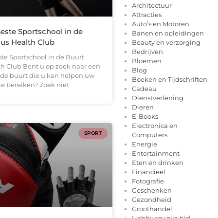
Architectuur
Attracties
Auto’s en Motoren
este Sportschool in de
Banen en opleidingen
lus Health Club
Beauty en verzorging
Bedrijven
te Sportschool in de Buurt:
Bloemen
th Club Bent u op zoek naar een
Blog
 de buurt die u kan helpen uw
Boeken en Tijdschriften
te bereiken? Zoek niet
Cadeau
Dienstverlening
Dieren
E-Books
Electronica en
SPORT
Computers
Energie
Entertainment
Eten en drinken
Financieel
Fotografie
Geschenken
Gezondheid
Groothandel