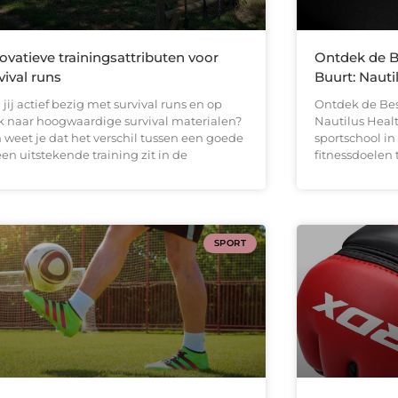
ovatieve trainingsattributen voor
Ontdek de B
vival runs
Buurt: Nauti
jij actief bezig met survival runs en op
Ontdek de Bes
k naar hoogwaardige survival materialen?
Nautilus Heal
 weet je dat het verschil tussen een goede
sportschool in
en uitstekende training zit in de
fitnessdoelen 
SPORT