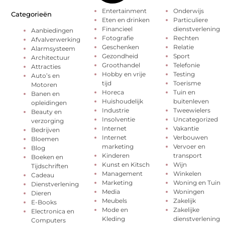
Entertainment
Onderwijs
Categorieën
Eten en drinken
Particuliere
Financieel
dienstverlening
Aanbiedingen
Fotografie
Rechten
Afvalverwerking
Geschenken
Relatie
Alarmsysteem
Gezondheid
Sport
Architectuur
Groothandel
Telefonie
Attracties
Hobby en vrije
Testing
Auto’s en
tijd
Toerisme
Motoren
Horeca
Tuin en
Banen en
Huishoudelijk
buitenleven
opleidingen
Industrie
Tweewielers
Beauty en
Insolventie
Uncategorized
verzorging
Internet
Vakantie
Bedrijven
Internet
Verbouwen
Bloemen
marketing
Vervoer en
Blog
Kinderen
transport
Boeken en
Kunst en Kitsch
Wijn
Tijdschriften
Management
Winkelen
Cadeau
Marketing
Woning en Tuin
Dienstverlening
Media
Woningen
Dieren
Meubels
Zakelijk
E-Books
Mode en
Zakelijke
Electronica en
Kleding
dienstverlening
Computers