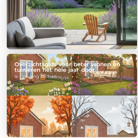
Overzichtsgids voor beter wonen en
tuinieren het hele jaar door
Woning En Tuin