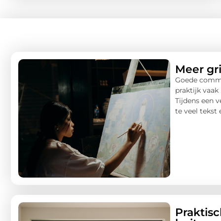
Meer gr
Goede communi
praktijk vaak
Tijdens een v
te veel tekst e
Praktis