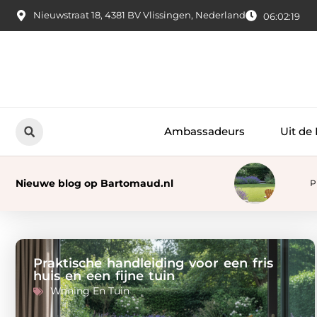
Nieuwstraat 18, 4381 BV Vlissingen, Nederland
06:02:20
Ambassadeurs
Uit de
Nieuwe blog op Bartomaud.nl
P
Praktische handleiding voor een fris
huis en een fijne tuin
Woning En Tuin