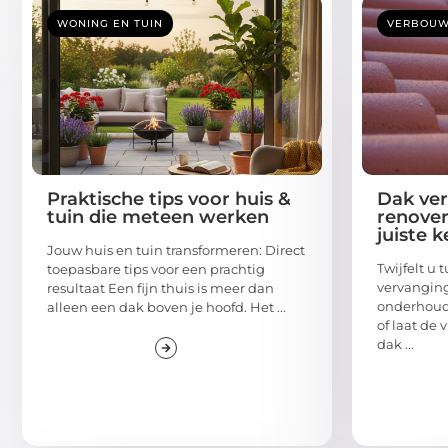
WONING EN TUIN
VERBOU
Praktische tips voor huis &
Dak ve
tuin die meteen werken
renover
juiste 
Jouw huis en tuin transformeren: Direct
Twijfelt u
toepasbare tips voor een prachtig
vervanging
resultaat Een fijn thuis is meer dan
onderhoud
alleen een dak boven je hoofd. Het ...
of laat de 
dak ...