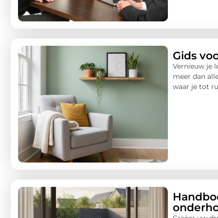
Gids voo
Vernieuw je l
meer dan alle
waar je tot r
Handboe
onderho
Creëer uw dr