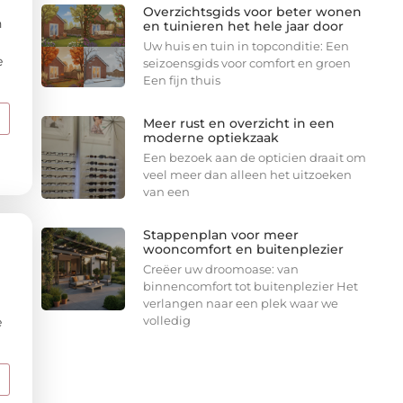
Overzichtsgids voor beter wonen
n
en tuinieren het hele jaar door
Uw huis en tuin in topconditie: Een
e
seizoensgids voor comfort en groen
Een fijn thuis
Meer rust en overzicht in een
moderne optiekzaak
Een bezoek aan de opticien draait om
veel meer dan alleen het uitzoeken
van een
Stappenplan voor meer
wooncomfort en buitenplezier
Creëer uw droomoase: van
binnencomfort tot buitenplezier Het
verlangen naar een plek waar we
volledig
e