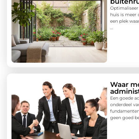
buitenr
Optimaliseer
huis is meer 
een plek waar
...
Waar moe
administ
Een goede ad
onderdeel van
fundamenten. 
geen goed bee