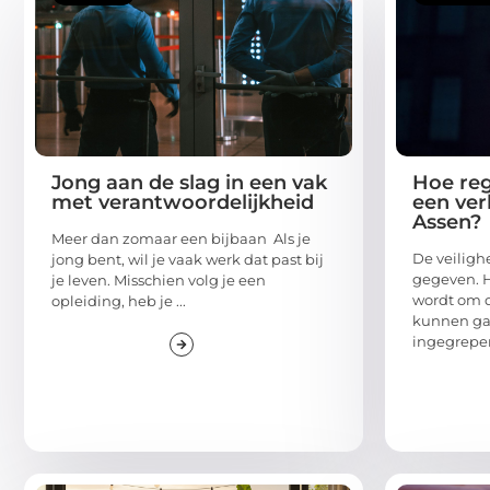
Jong aan de slag in een vak
Hoe reg
met verantwoordelijkheid
een ver
Assen?
Meer dan zomaar een bijbaan Als je
De veilighe
jong bent, wil je vaak werk dat past bij
gegeven. H
je leven. Misschien volg je een
wordt om d
opleiding, heb je ...
kunnen gar
ingegrepen