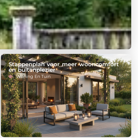
Stappenplan voor meer wooncomfort
en buitenplezier
Woning En Tuin