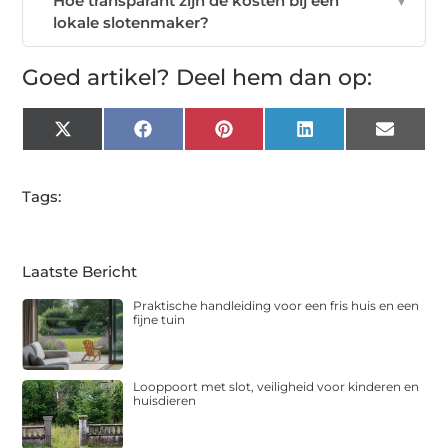
Hoe transparant zijn de kosten bij een
▼
lokale slotenmaker?
Goed artikel? Deel hem dan op:
X
Facebook
Pinterest
LinkedIn
Email
(Twitter)
Tags:
Laatste Bericht
Praktische handleiding voor een fris huis en een
fijne tuin
Looppoort met slot, veiligheid voor kinderen en
huisdieren