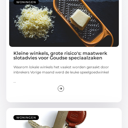
WONINGEN
Kleine winkels, grote risico's: maatwerk
slotadvies voor Goudse speciaalzaken
Waarom lokale winkels het vaakst worden geraakt door
inbrekers Vorige maand werd de leuke speelgoedwinkel
...
WONINGEN