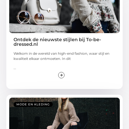
Ontdek de nieuwste stijlen bij To-be-
dressed.nl
Welkom in de wereld van high-end fashion, waar stijl en
kwaliteit elkaar ontmoeten. In dit
...
MODE EN KLEDING