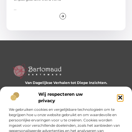
...
Van Dagelijkse Verhalen tot Diepe Inzichten.
Ontdek een wereld vol diverse blogs en artikelen die je
dagelijks inspireren en nieuwe perspectieven bieden.
Wij respecteren uw
privacy
Bericht categorie
We gebruiken cookies en vergelijkbare technologieën om te
begrijpen hoe u onze website gebruikt en om waardevolle en
persoonlijke ervaringen voor u te creëren. Cookies worden
ingezet voor verschillende doeleinden, zoals het aanbieden van
Onze informatie
gepersonaliseerde advertenties en het analyseren van