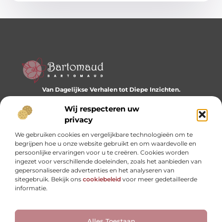
Van Dagelijkse Verhalen tot Diepe Inzichten.
Ontdek een wereld vol diverse blogs en artikelen die je
dagelijks inspireren en nieuwe perspectieven bieden.
Wij respecteren uw
privacy
Bericht categorie
We gebruiken cookies en vergelijkbare technologieën om te
begrijpen hoe u onze website gebruikt en om waardevolle en
persoonlijke ervaringen voor u te creëren. Cookies worden
ingezet voor verschillende doeleinden, zoals het aanbieden van
Onze informatie
gepersonaliseerde advertenties en het analyseren van
sitegebruik. Bekijk ons
cookiebeleid
voor meer gedetailleerde
Website linkbuilding: hoe je je digitale reputatie opbouwt
Linkbuilding en geld verdienen: hoe backlinks je business kunnen versterken
informatie.
Alles Toestaan