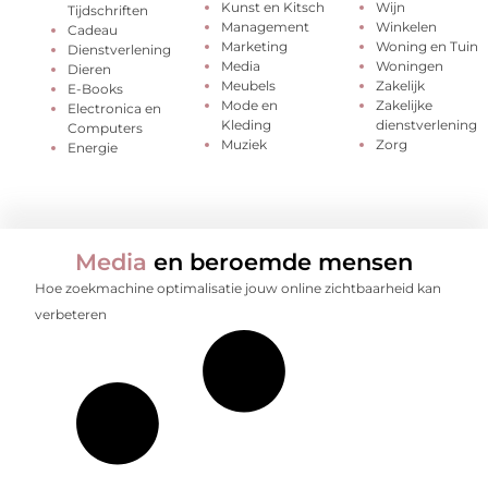
Kunst en Kitsch
Wijn
Tijdschriften
Management
Winkelen
Cadeau
Marketing
Woning en Tuin
Dienstverlening
Media
Woningen
Dieren
Meubels
Zakelijk
E-Books
Mode en
Zakelijke
Electronica en
Kleding
dienstverlening
Computers
Muziek
Zorg
Energie
Media
en beroemde mensen
Hoe zoekmachine optimalisatie jouw online zichtbaarheid kan
verbeteren