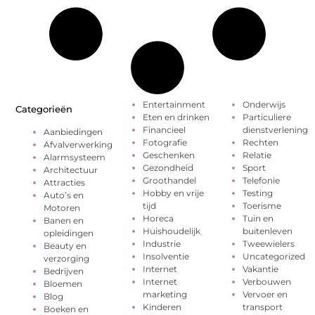
Entertainment
Onderwijs
Categorieën
Eten en drinken
Particuliere
Financieel
dienstverlening
Aanbiedingen
Fotografie
Rechten
Afvalverwerking
Geschenken
Relatie
Alarmsysteem
Gezondheid
Sport
Architectuur
Groothandel
Telefonie
Attracties
Hobby en vrije
Testing
Auto’s en
tijd
Toerisme
Motoren
Horeca
Tuin en
Banen en
Huishoudelijk
buitenleven
opleidingen
Industrie
Tweewielers
Beauty en
Insolventie
Uncategorized
verzorging
Internet
Vakantie
Bedrijven
Internet
Verbouwen
Bloemen
marketing
Vervoer en
Blog
Kinderen
transport
Boeken en