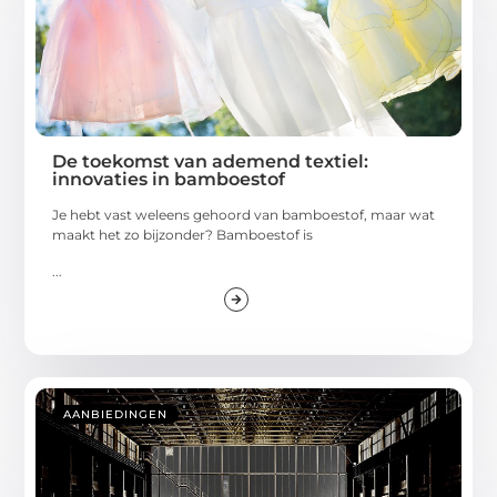
De toekomst van ademend textiel:
innovaties in bamboestof
Je hebt vast weleens gehoord van bamboestof, maar wat
maakt het zo bijzonder? Bamboestof is
...
AANBIEDINGEN