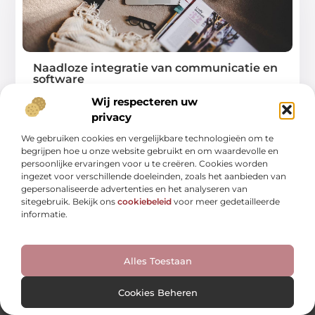
Naadloze integratie van communicatie en
software
Wij respecteren uw
In de moderne zakenwereld is het cruciaal om al je
communicatiekanalen naadloos te integreren
privacy
...
We gebruiken cookies en vergelijkbare technologieën om te
begrijpen hoe u onze website gebruikt en om waardevolle en
persoonlijke ervaringen voor u te creëren. Cookies worden
ingezet voor verschillende doeleinden, zoals het aanbieden van
gepersonaliseerde advertenties en het analyseren van
sitegebruik. Bekijk ons
cookiebeleid
voor meer gedetailleerde
informatie.
Alles Toestaan
Cookies Beheren
Van Dagelijkse Verhalen tot Diepe Inzichten.