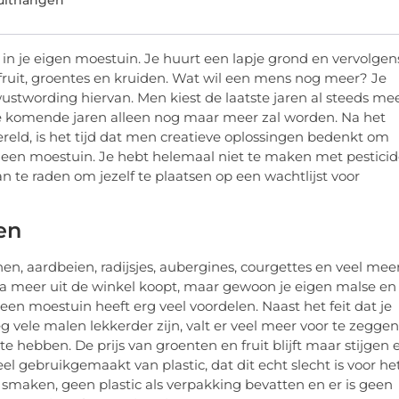
 in je eigen moestuin. Je huurt een lapje grond en vervolgen
fruit, groentes en kruiden. Wat wil een mens nog meer? Je
ustwording hiervan. Men kiest de laatste jaren al steeds me
de komende jaren alleen nog maar meer zal worden. Na het
eld, is het tijd dat men creatieve oplossingen bedenkt om
or een moestuin. Je hebt helemaal niet te maken met pestici
an te raden om jezelf te plaatsen op een wachtlijst voor
en
en, aardbeien, radijsjes, aubergines, courgettes en veel meer
psla meer uit de winkel koopt, maar gewoon je eigen malse en
een moestuin heeft erg veel voordelen. Naast het feit dat je
vele malen lekkerder zijn, valt er veel meer voor te zeggen
 hebben. De prijs van groenten en fruit blijft maar stijgen 
el gebruikgemaakt van plastic, dat dit echt slecht is voor he
smaken, geen plastic als verpakking bevatten en er is geen
l met mineralen en vitamines.