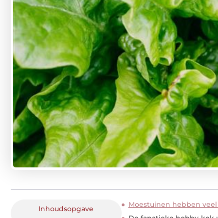
Moestuinen hebben veel
Inhoudsopgave
De fanatieke hobby-kok 