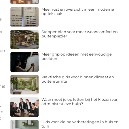
Meer rust en overzicht in een moderne
optiekzaak
s
er
Stappenplan voor meer wooncomfort en
buitenplezier
den
Meer grip op ideeën met eenvoudige
beelden
Praktische gids voor binnenklimaat en
buitenruimte
 is
Waar moet je op letten bij het kiezen van
administratieve hulp?
.
en
t
Gids voor kleine verbeteringen in huis en
tuin