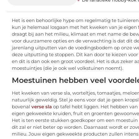
Het is een behoorlijke hype om regelmatig te tuinieren
kun je helemaal losgaan met het kweken van je eigen 
draagt bij aan het milieu, klimaat en met name de bew
voor duurzamere opties en de verwachting is dat dit 
jarenlang uitputten van de voedingsbodem op onze wer
deze uitputting te stoppen. Dit kan door te kiezen vo
en dit is dan ook een groot voordeel. Het is dus zeker a
moestuintjes (die je ook wel volkstuinen noemt).
Moestuinen hebben veel voordel
Het kweken van verse sla, worteltjes, tomaatjes, meloen
natuurlijk geweldig. Stel je eens voor dat je geen kro
bovenal
verse sla
op tafel hebt liggen. Het hebben van 
eigen gekweekte kruiden, fruit en groenten gewoonweg 
Het is ten eerste stukken goedkoper om een moestuin te
dit zal er niet beter op worden. Daarnaast wordt er zove
milieu. Jouw eigen gekweekte producten zullen intens 
sprake van transport. Bovendien zitten je producten vo