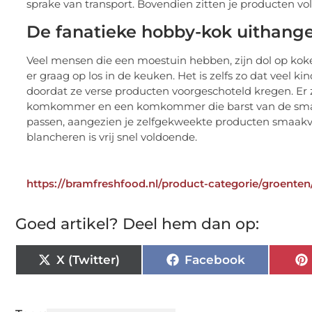
De fanatieke hobby-kok uithang
Veel mensen die een moestuin hebben, zijn dol op ko
er graag op los in de keuken. Het is zelfs zo dat veel 
doordat ze verse producten voorgeschoteld kregen. Er z
komkommer en een komkommer die barst van de smaak.
passen, aangezien je zelfgekweekte producten smaakvo
blancheren is vrij snel voldoende.
https://bramfreshfood.nl/product-categorie/groenten
Goed artikel? Deel hem dan op:
X (Twitter)
Facebook
Tags:
Verse Salade
,
Verse Sla