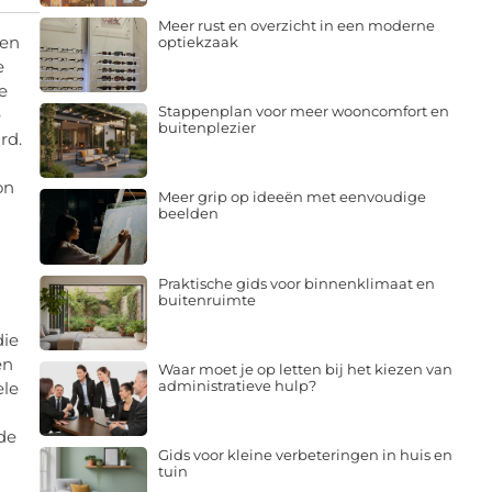
Meer rust en overzicht in een moderne
den
optiekzaak
e
e
Stappenplan voor meer wooncomfort en
e
buitenplezier
rd.
on
Meer grip op ideeën met eenvoudige
beelden
Praktische gids voor binnenklimaat en
buitenruimte
die
en
Waar moet je op letten bij het kiezen van
administratieve hulp?
ele
 de
Gids voor kleine verbeteringen in huis en
tuin