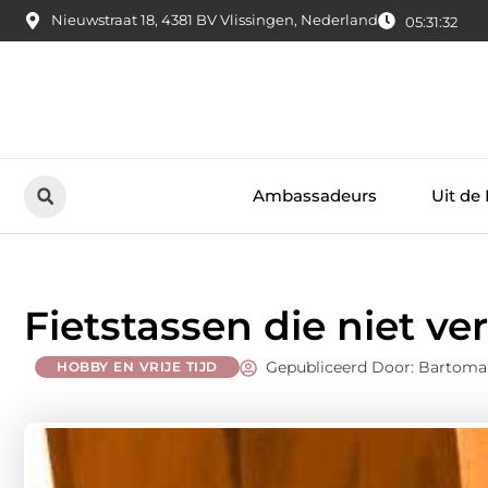
Nieuwstraat 18, 4381 BV Vlissingen, Nederland
05:31:33
Ambassadeurs
Uit de
Fietstassen die niet v
Gepubliceerd Door: Bartom
HOBBY EN VRIJE TIJD