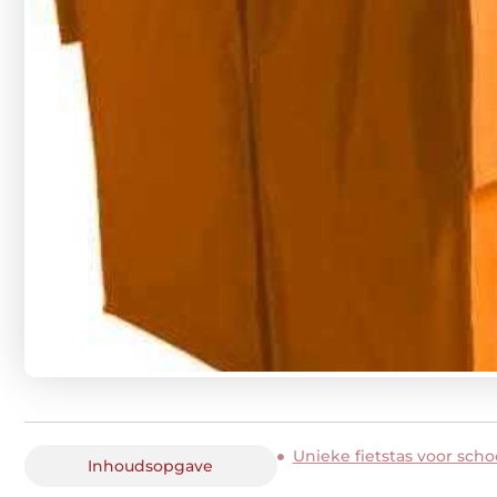
Unieke fietstas voor sch
Inhoudsopgave