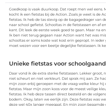
Goedkoop is vaak duurkoop. Dat roept men wel eens. M
kocht ik een fietstas bij de Action. Zoals je weet is de
fietstas. Ik heb de tas stevig op de bagagedrager van d
naar school gefietst. Schooltas in de fietstassen en af
kant. Dit leek de eerste week goed te gaan. Maar na en
Ik ben niet terug gegaan naar Action want het was miss
schooltas er soms koste wat kost erin gepropt. In ieder
moet wezen voor een beetje degelijke fietstassen. Ik 
Unieke fietstas voor schoolgaan
Daar vond ik de extra sterke fietstassen. Lekker groot, na
niet scheurt en niet verkleurt. Dat sprak mij aan. Ze ha
mijn zoon erbij geroepen met de vraag welke kleur hij da
fietstas. Maar mijn zoon koos voor de meest veilige kleu
fietstas. Ik heb deze tassen direct besteld en de volg
bodem. Okay, laten we eerlijk zijn. Deze fietstas was w
deze wel 40x langer meegaat. En mijn zoon beaamde dat