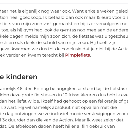
aar het is eigenlijk nog waar ook. Want enkele weken gele
 Action heel goedkoop. Ik betaald dan ook maar 15 euro voor di
e fiets van mijn zoon vast gemaakt en hij is er vervolgens me
 en toe, als hij gym had, ook de gymtas nog mee aan de ander
kele dagen melde mijn zoon zich, de fietstas was uitgescheu
chien ook deels de schuld van mijn zoon. Hij heeft zijn
 geval kwamen we dus tot de conclusie dat je niet bij de Acti
keek verder en kwam terecht bij
Pimpjefiets
.
de kinderen
melijk 46 liter. En nog belangrijker: er stond bij ‘de fietstas 
dden deze grote fietstassen in 10 frisse kleuren dus heb ik ev
n het liefst wilde. Ikzelf had gehoopt op een fel oranje of g
r: zwart. Hij wil namelijk absoluut niet opvallen met die
ende dag ontvingen we ze inclusief mooie verstevigingen voor
el 3x duurder dan die van de Action. Maar ik weet zeker dat
. De afgelopen dagen heeft hij er al fijn gebruik van