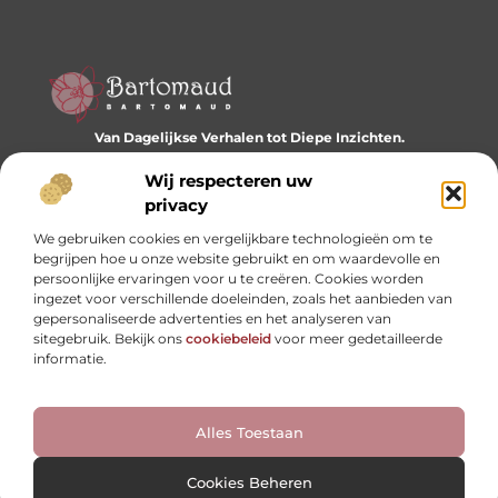
Van Dagelijkse Verhalen tot Diepe Inzichten.
Ontdek een wereld vol diverse blogs en artikelen die je
dagelijks inspireren en nieuwe perspectieven bieden.
Wij respecteren uw
privacy
Bericht categorie
We gebruiken cookies en vergelijkbare technologieën om te
begrijpen hoe u onze website gebruikt en om waardevolle en
persoonlijke ervaringen voor u te creëren. Cookies worden
ingezet voor verschillende doeleinden, zoals het aanbieden van
Onze informatie
gepersonaliseerde advertenties en het analyseren van
sitegebruik. Bekijk ons
cookiebeleid
voor meer gedetailleerde
Website linkbuilding: hoe je je digitale reputatie opbouwt
Linkbuilding en geld verdienen: hoe backlinks je business kunnen versterken
informatie.
Alles Toestaan
Website index
Cookiebeleid (EU)
@2025 www.bartomaud.nl. All Right Reserved.
Cookies Beheren