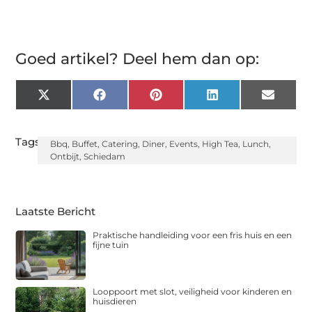
Goed artikel? Deel hem dan op:
X
Facebook
Pinterest
LinkedIn
Email
(Twitter)
Tags:
Bbq
,
Buffet
,
Catering
,
Diner
,
Events
,
High Tea
,
Lunch
,
Ontbijt
,
Schiedam
Laatste Bericht
Praktische handleiding voor een fris huis en een
fijne tuin
Looppoort met slot, veiligheid voor kinderen en
huisdieren