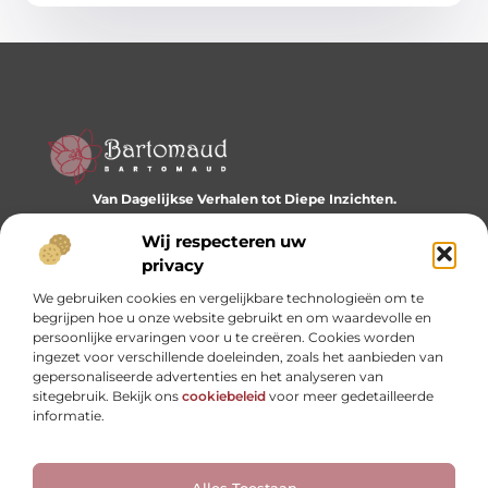
Van Dagelijkse Verhalen tot Diepe Inzichten.
Ontdek een wereld vol diverse blogs en artikelen die je
dagelijks inspireren en nieuwe perspectieven bieden.
Wij respecteren uw
privacy
Bericht categorie
We gebruiken cookies en vergelijkbare technologieën om te
begrijpen hoe u onze website gebruikt en om waardevolle en
persoonlijke ervaringen voor u te creëren. Cookies worden
ingezet voor verschillende doeleinden, zoals het aanbieden van
Onze informatie
gepersonaliseerde advertenties en het analyseren van
sitegebruik. Bekijk ons
cookiebeleid
voor meer gedetailleerde
Website linkbuilding: hoe je je digitale reputatie opbouwt
Linkbuilding en geld verdienen: hoe backlinks je business kunnen versterken
informatie.
Alles Toestaan