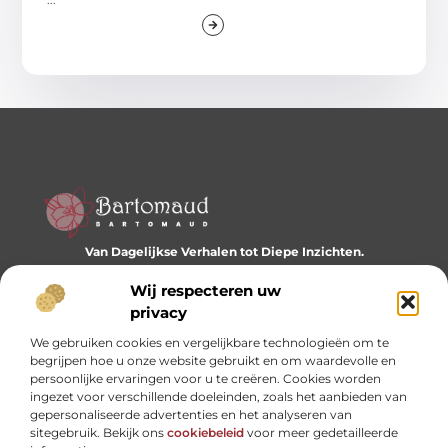
Van Dagelijkse Verhalen tot Diepe Inzichten.
Ontdek een wereld vol diverse blogs en artikelen die je
dagelijks inspireren en nieuwe perspectieven bieden.
Wij respecteren uw
privacy
Bericht categorie
We gebruiken cookies en vergelijkbare technologieën om te
begrijpen hoe u onze website gebruikt en om waardevolle en
persoonlijke ervaringen voor u te creëren. Cookies worden
ingezet voor verschillende doeleinden, zoals het aanbieden van
Onze informatie
gepersonaliseerde advertenties en het analyseren van
sitegebruik. Bekijk ons
cookiebeleid
voor meer gedetailleerde
Website linkbuilding: hoe je je digitale reputatie opbouwt
Linkbuilding en geld verdienen: hoe backlinks je business kunnen versterken