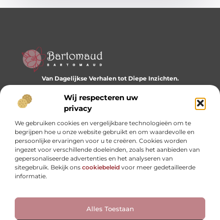
Van Dagelijkse Verhalen tot Diepe Inzichten.
Ontdek een wereld vol diverse blogs en artikelen die je
dagelijks inspireren en nieuwe perspectieven bieden.
Wij respecteren uw
privacy
Bericht categorie
We gebruiken cookies en vergelijkbare technologieën om te
begrijpen hoe u onze website gebruikt en om waardevolle en
persoonlijke ervaringen voor u te creëren. Cookies worden
ingezet voor verschillende doeleinden, zoals het aanbieden van
Onze informatie
gepersonaliseerde advertenties en het analyseren van
sitegebruik. Bekijk ons
cookiebeleid
voor meer gedetailleerde
Website linkbuilding: hoe je je digitale reputatie opbouwt
Linkbuilding en geld verdienen: hoe backlinks je business kunnen versterken
informatie.
Alles Toestaan
Website index
Cookiebeleid (EU)