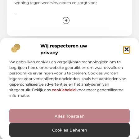
woning tegen weersinvloeden en zorgt voor
...
Wij respecteren uw
privacy
WINKELEN
We gebruiken cookies en vergelijkbare technologieën om te
begrijpen hoe u onze website gebruikt en om waardevolle en
persoonlijke ervaringen voor u te creëren. Cookies worden
ingezet voor verschillende doeleinden, zoals het aanbieden van
gepersonaliseerde advertenties en het analyseren van
sitegebruik. Bekijk ons
cookiebeleid
voor meer gedetailleerde
informatie.
Ontdek hoe het crematorium in kerkrade
een rol speelt in de gemeenschap
Alles Toestaan
Kerkrade, een stad met een rijke culturele achtergrond,
speelt een cruciale rol in de regio
Cookies Beheren
...