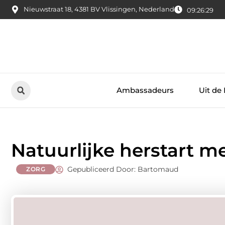
Nieuwstraat 18, 4381 BV Vlissingen, Nederland
09:26:30
Ambassadeurs
Uit de
Natuurlijke herstart m
Gepubliceerd Door: Bartomaud
ZORG