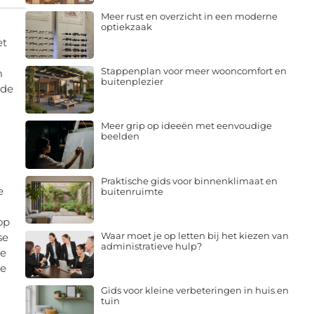
Meer rust en overzicht in een moderne
optiekzaak
et
Stappenplan voor meer wooncomfort en
m
buitenplezier
 de
Meer grip op ideeën met eenvoudige
beelden
Praktische gids voor binnenklimaat en
e
buitenruimte
op
Waar moet je op letten bij het kiezen van
se
administratieve hulp?
de
te
Gids voor kleine verbeteringen in huis en
tuin