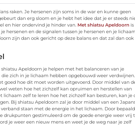
balans raken. Je hersenen zijn soms in de war en kunne geen
ebeurt dan erg sloom en je hebt het idee dat je er steeds ni
vel en hier ondervind je hinder van.
Met shiatsu Apeldoorn
is
je hersenen en de signalen tussen je hersenen en je lichaa
oorn zijn dan ook gericht op deze balans en dat zal dan ook
el
 shiatsu Apeldoorn je helpen met het balanceren van je
 die zich in je lichaam hebben opgebouwd weer verdwijnen.
niet goed hoe dit moet worden uitgevoerd. Door middel van d
wel weten hoe het zichzelf kan opruimen en herstellen van
lichaam zelf te leren hoe het zichzelf kan besturen, kan je 
ngen. Bij shiatsu Apeldoorn zal je door middel van een Japan
erband staan met de energie in het lichaam. Door bepaal
e drukpunten gestimuleerd om de goede energie weer vrij 
rd je weer een nieuw mens en weet je de weg naar je zelf