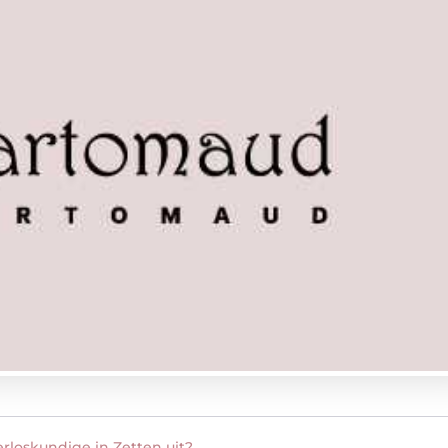
rloskundige in Zetten uit?