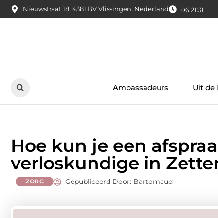
Nieuwstraat 18, 4381 BV Vlissingen, Nederland
06:21:32
Ambassadeurs
Uit de
Hoe kun je een afspra
verloskundige in Zette
Gepubliceerd Door: Bartomaud
ZORG