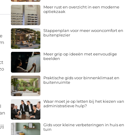
Meer rust en overzicht in een moderne
optiekzaak
Stappenplan voor meer wooncomfort en
buitenplezier
je
om
Meer grip op ideeën met eenvoudige
beelden
ct
zo
Praktische gids voor binnenklimaat en
buitenruimte
Waar moet je op letten bij het kiezen van
administratieve hulp?
l
dan
Gids voor kleine verbeteringen in huis en
ij
tuin