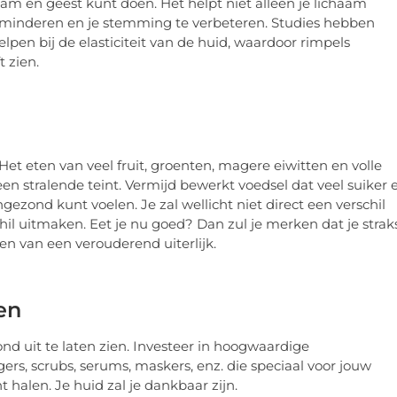
aam en geest kunt doen. Het helpt niet alleen je lichaam
rminderen en je stemming te verbeteren. Studies hebben
en bij de elasticiteit van de huid, waardoor rimpels
t zien.
. Het eten van veel fruit, groenten, magere eiwitten en volle
een stralende teint. Vermijd bewerkt voedsel dat veel suiker 
gezond kunt voelen. Je zal wellicht niet direct een verschil
chil uitmaken. Eet je nu goed? Dan zul je merken dat je strak
en van een verouderend uiterlijk.
ten
nd uit te laten zien. Investeer in hoogwaardige
ers, scrubs, serums, maskers, enz. die speciaal voor jouw
t halen. Je huid zal je dankbaar zijn.