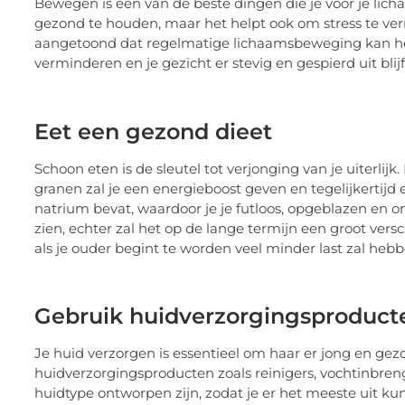
Bewegen is een van de beste dingen die je voor je lich
gezond te houden, maar het helpt ook om stress te ve
aangetoond dat regelmatige lichaamsbeweging kan help
verminderen en je gezicht er stevig en gespierd uit blijf
Eet een gezond dieet
Schoon eten is de sleutel tot verjonging van je uiterlijk
granen zal je een energieboost geven en tegelijkertijd 
natrium bevat, waardoor je je futloos, opgeblazen en on
zien, echter zal het op de lange termijn een groot vers
als je ouder begint te worden veel minder last zal hebb
Gebruik huidverzorgingsproduc
Je huid verzorgen is essentieel om haar er jong en gezo
huidverzorgingsproducten zoals reinigers, vochtinbreng
huidtype ontworpen zijn, zodat je er het meeste uit kun