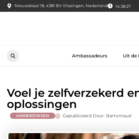
Nieuwstraat 18, 4381 BV Vlissingen, Nederland
14:38:28
Ambassadeurs
Uit de
Voel je zelfverzekerd 
oplossingen
Gepubliceerd Door: Bartomaud
AANBIEDINGEN