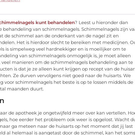
f schimmelnagels kunt behandelen
? Leest u hieronder dan
de behandeling van schimmelnagels. Schimmelnagels zijn v
t de schimmel aan de onderkant van de nagel zit en
delen. Het is hierdoor slecht te bereiken met medicijnen. O
ls is simpelweg veel hardnekkiger en is moeilijker om te
handeling van schimmelnagels onmogelijk is, je moet alleen
 ook veel manieren om de schimmelnagels behandeling aan te
ten is dat je ze alleen kunt krijgen op recept van de huisar
chten. Ze durven vervolgens niet goed naar de huisarts. We
g voor schimmelnagels het beste is op te lossen middels de
antal maanden duurt.
n
ar de apotheek je ongetwijfeld meer over kan vertellen. Ho
ls, hoe eerder het probleem ook weer is opgelost. Wacht d
aar ga meteen naar de huisarts op het moment dat jij last
eeld al helemaal is aangetast door de schimmel, kan het som