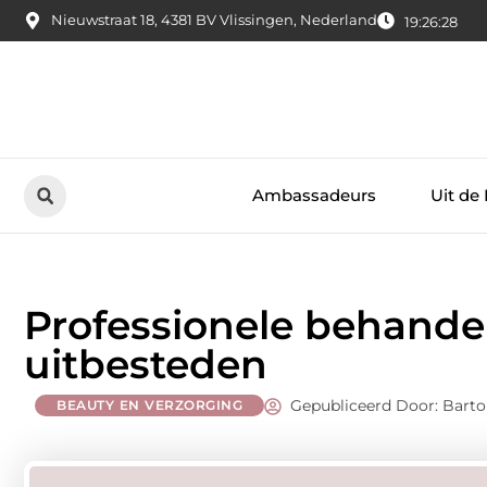
Nieuwstraat 18, 4381 BV Vlissingen, Nederland
19:26:29
Ambassadeurs
Uit de
Professionele behande
uitbesteden
Gepubliceerd Door: Bar
BEAUTY EN VERZORGING