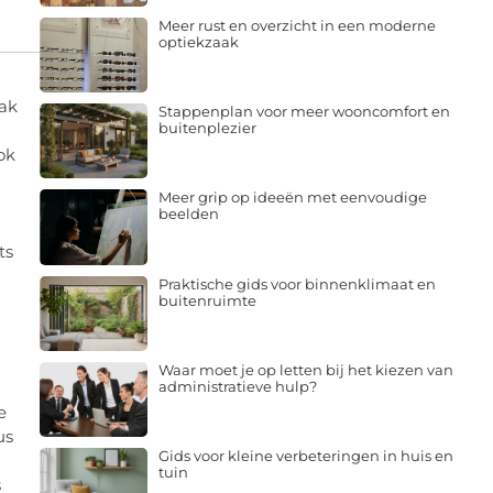
Meer rust en overzicht in een moderne
optiekzaak
aak
Stappenplan voor meer wooncomfort en
buitenplezier
ok
Meer grip op ideeën met eenvoudige
beelden
ts
Praktische gids voor binnenklimaat en
buitenruimte
Waar moet je op letten bij het kiezen van
administratieve hulp?
e
us
Gids voor kleine verbeteringen in huis en
tuin
s