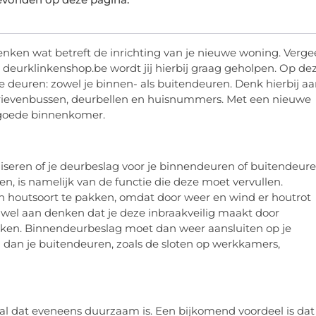
enken wat betreft de inrichting van je nieuwe woning. Verge
ij deurklinkenshop.be wordt jij hierbij graag geholpen. Op de
e deuren: zowel je binnen- als buitendeuren. Denk hierbij a
: brievenbussen, deurbellen en huisnummers. Met een nieuwe
n goede binnenkomer.
liseren of je deurbeslag voor je binnendeuren of buitendeur
en, is namelijk van de functie die deze moet vervullen.
en houtsoort te pakken, omdat door weer en wind er houtrot
d wel aan denken dat je deze inbraakveilig maakt door
rken. Binnendeurbeslag moet dan weer aansluiten op je
g dan je buitendeuren, zoals de sloten op werkkamers,
aal dat eveneens duurzaam is. Een bijkomend voordeel is dat