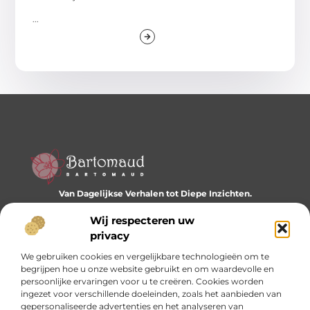
...
Van Dagelijkse Verhalen tot Diepe Inzichten.
Ontdek een wereld vol diverse blogs en artikelen die je
dagelijks inspireren en nieuwe perspectieven bieden.
Wij respecteren uw
privacy
Bericht categorie
We gebruiken cookies en vergelijkbare technologieën om te
begrijpen hoe u onze website gebruikt en om waardevolle en
persoonlijke ervaringen voor u te creëren. Cookies worden
ingezet voor verschillende doeleinden, zoals het aanbieden van
Onze informatie
gepersonaliseerde advertenties en het analyseren van