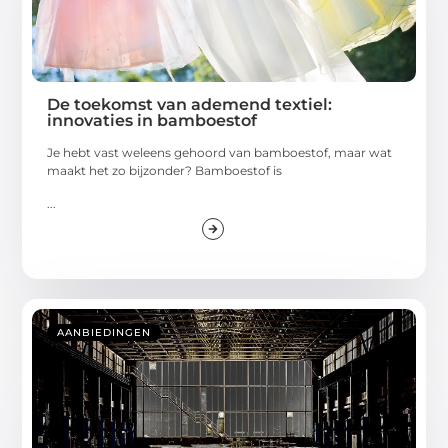
De toekomst van ademend textiel:
innovaties in bamboestof
Je hebt vast weleens gehoord van bamboestof, maar wat
maakt het zo bijzonder? Bamboestof is
...
AANBIEDINGEN