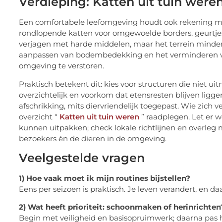
Verdieping: Katten uit tuin weren
Een comfortabele leefomgeving houdt ook rekening me
rondlopende katten voor omgewoelde borders, geurtjes o
verjagen met harde middelen, maar het terrein minder
aanpassen van bodembedekking en het verminderen van
omgeving te verstoren.
Praktisch betekent dit: kies voor structuren die niet u
overzichtelijk en voorkom dat etensresten blijven ligge
afschrikking, mits diervriendelijk toegepast. Wie zich 
overzicht “
Katten uit tuin weren
” raadplegen. Let er
kunnen uitpakken; check lokale richtlijnen en overleg me
bezoekers én de dieren in de omgeving.
Veelgestelde vragen
1) Hoe vaak moet ik mijn routines bijstellen?
Eens per seizoen is praktisch. Je leven verandert, en d
2) Wat heeft prioriteit: schoonmaken of herinrichten
Begin met veiligheid en basisopruimwerk; daarna pas h