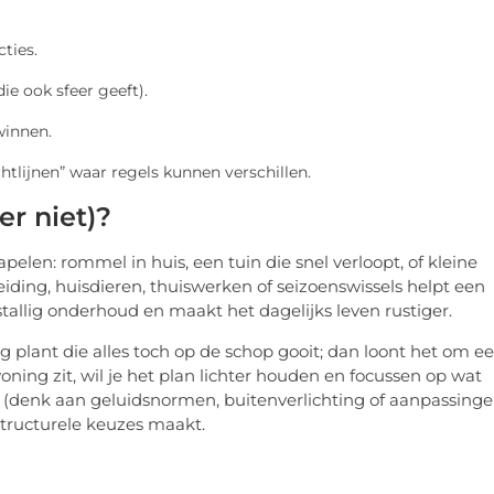
ties.
ie ook sfeer geeft).
winnen.
htlijnen” waar regels kunnen verschillen.
r niet)?
pelen: rommel in huis, een tuin die snel verloopt, of kleine
breiding, huisdieren, thuiswerken of seizoenswissels helpt een
stallig onderhoud en maakt het dagelijks leven rustiger.
 plant die alles toch op de schop gooit; dan loont het om ee
woning zit, wil je het plan lichter houden en focussen op wat
s (denk aan geluidsnormen, buitenverlichting of aanpassing
 structurele keuzes maakt.