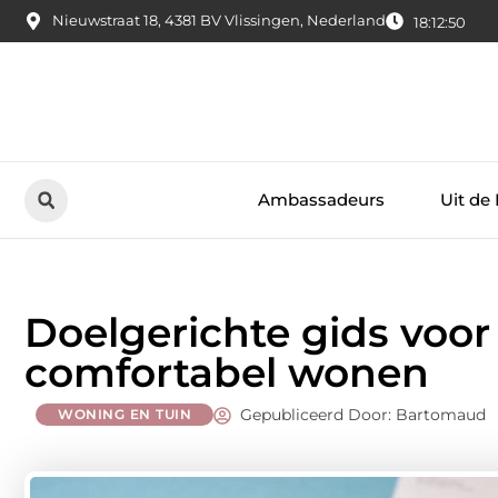
Nieuwstraat 18, 4381 BV Vlissingen, Nederland
18:12:51
Ambassadeurs
Uit de
Doelgerichte gids voor 
comfortabel wonen
Gepubliceerd Door: Bartomaud
WONING EN TUIN