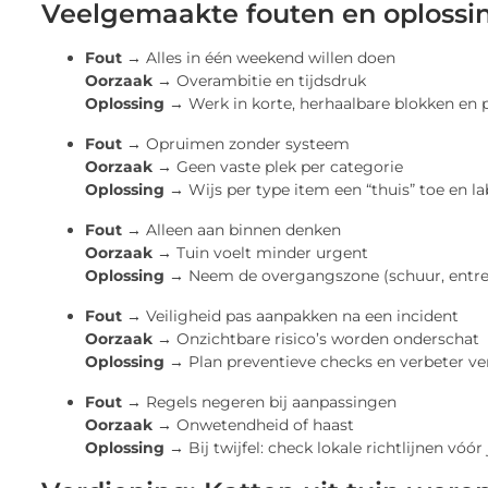
Veelgemaakte fouten en oplossi
Fout →
Alles in één weekend willen doen
Oorzaak →
Overambitie en tijdsdruk
Oplossing →
Werk in korte, herhaalbare blokken en
Fout →
Opruimen zonder systeem
Oorzaak →
Geen vaste plek per categorie
Oplossing →
Wijs per type item een “thuis” toe en l
Fout →
Alleen aan binnen denken
Oorzaak →
Tuin voelt minder urgent
Oplossing →
Neem de overgangszone (schuur, entre
Fout →
Veiligheid pas aanpakken na een incident
Oorzaak →
Onzichtbare risico’s worden onderschat
Oplossing →
Plan preventieve checks en verbeter ver
Fout →
Regels negeren bij aanpassingen
Oorzaak →
Onwetendheid of haast
Oplossing →
Bij twijfel: check lokale richtlijnen vóór 