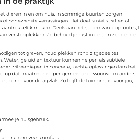
 in de praktijk
t dieren in en om huis. In sommige buurten zorgen
f ongewenste verrassingen. Het doel is niet straffen of
 aantrekkelijk maken. Denk aan het sturen van looproutes, 
 verstopplekken. Zo behoud je rust in de tuin zonder de
itnodigen tot graven, houd plekken rond zitgedeeltes
n. Water, geluid en textuur kunnen helpen als subtiele
verder wil verdiepen in concrete, zachte oplossingen kan het
 wel op dat maatregelen per gemeente of woonvorm anders
t buren voor draagvlak. Zo blijft de tuin prettig voor jou,
aarmee je huisgebruik.
?
erinrichten voor comfort.