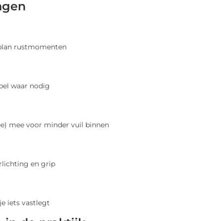
ngen
 plan rustmomenten
abel waar nodig
e) mee voor minder vuil binnen
lichting en grip
je iets vastlegt