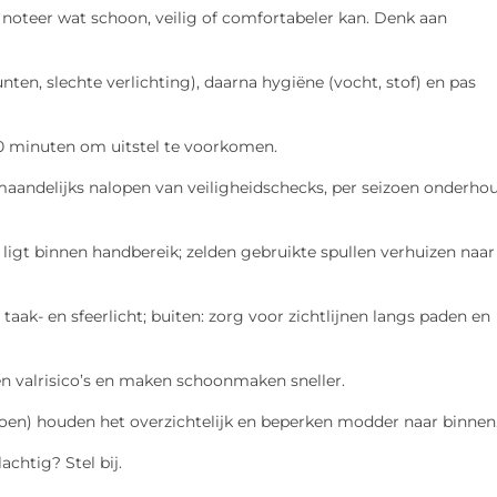
 noteer wat schoon, veilig of comfortabeler kan. Denk aan
nten, slechte verlichting), daarna hygiëne (vocht, stof) en pas
0 minuten om uitstel te voorkomen.
andelijks nalopen van veiligheidschecks, per seizoen onderho
 ligt binnen handbereik; zelden gebruikte spullen verhuizen naar
aak- en sfeerlicht; buiten: zorg voor zichtlijnen langs paden en
 valrisico’s en maken schoonmaken sneller.
groen) houden het overzichtelijk en beperken modder naar binnen
chtig? Stel bij.