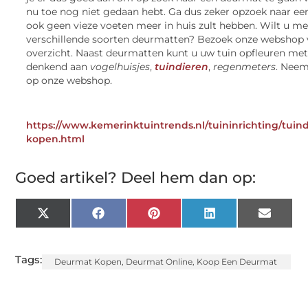
nu toe nog niet gedaan hebt. Ga dus zeker opzoek naar een
ook geen vieze voeten meer in huis zult hebben. Wilt u m
verschillende soorten deurmatten? Bezoek onze webshop
overzicht. Naast deurmatten kunt u uw tuin opfleuren me
denkend aan
vogelhuisjes
,
tuindieren
,
regenmeters
. Neem
op onze webshop.
https://www.kemerinktuintrends.nl/tuininrichting/tuin
kopen.html
Goed artikel? Deel hem dan op:
X
Facebook
Pinterest
LinkedIn
Email
(Twitter)
Tags:
Deurmat Kopen
,
Deurmat Online
,
Koop Een Deurmat