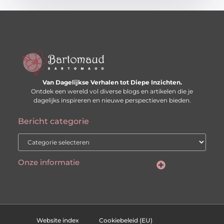
Van Dagelijkse Verhalen tot Diepe Inzichten.
Ontdek een wereld vol diverse blogs en artikelen die je
dagelijks inspireren en nieuwe perspectieven bieden.
Bericht categorie
Onze informatie
Website linkbuilding: hoe je je digitale reputatie opbouwt
Linkbuilding en geld verdienen: hoe backlinks je business kunnen versterken
Website index
Cookiebeleid (EU)