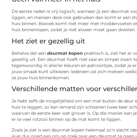
De eerste reden is vrij logisch, wanneer jij een deurmat v
liggen, en mensen deze ook gebruiken dan komt er een st
huis binnen. Bezoek komt niet meer met moddervoeten en
huis binnenlopen, zodat je niet alweer moet gaan dweilen.
Het ziet er gezellig uit
Behalve dat een
deurmat kopen
praktisch is, ziet het er 
gezellig uit. Een deurmat hoeft niet saai en simpel zwart te 
tegenwoordig in allerlei kleuren en patroontjes, zodat je er
jouw smaak kunt uitkiezen. Iedereen zal zich meteen wel
ze jouw huis binnenkomen.
Verschillende matten voor verschill
Je hebt zelfs de mogelijkheid om een mat buiten de deur e
huis te leggen, zo kan iemand zijn schoenen twee keer s
waarvan de eerste keer wat grover is. Op die manier kan j
er te veel rotzooi binnen op de mat komt te liggen.
Zoals je ziet is een deurmat kopen helemaal zo’n slecht ide
je er dus goed aan om op zoek naar een deurmat te gaan w