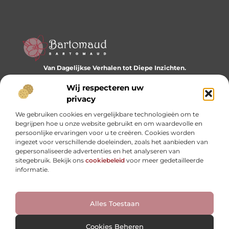
Van Dagelijkse Verhalen tot Diepe Inzichten.
Ontdek een wereld vol diverse blogs en artikelen die je
dagelijks inspireren en nieuwe perspectieven bieden.
Wij respecteren uw
privacy
Bericht categorie
We gebruiken cookies en vergelijkbare technologieën om te
begrijpen hoe u onze website gebruikt en om waardevolle en
persoonlijke ervaringen voor u te creëren. Cookies worden
ingezet voor verschillende doeleinden, zoals het aanbieden van
Onze informatie
gepersonaliseerde advertenties en het analyseren van
sitegebruik. Bekijk ons
cookiebeleid
voor meer gedetailleerde
Website linkbuilding: hoe je je digitale reputatie opbouwt
Linkbuilding en geld verdienen: hoe backlinks je business kunnen versterken
informatie.
Alles Toestaan
Website index
Cookiebeleid (EU)
@2025 www.bartomaud.nl. All Right Reserved.
Cookies Beheren