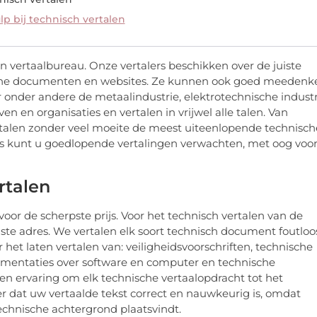
p bij technisch vertalen
n vertaalbureau. Onze vertalers beschikken over de juiste
ische documenten en websites. Ze kunnen ook goed meedenk
onder andere de metaalindustrie, elektrotechnische industr
en en organisaties en vertalen in vrijwel alle talen. Van
ertalen zonder veel moeite de meest uiteenlopende technisch
 ons kunt u goedlopende vertalingen verwachten, met oog voo
rtalen
voor de scherpste prijs. Voor het technisch vertalen van de
iste adres. We vertalen elk soort technisch document foutloo
r het laten vertalen van: veiligheidsvoorschriften, technische
cumentaties over software en computer en technische
en ervaring om elk technische vertaalopdracht tot het
r dat uw vertaalde tekst correct en nauwkeurig is, omdat
technische achtergrond plaatsvindt.