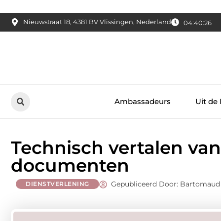
Nieuwstraat 18, 4381 BV Vlissingen, Nederland
04:40:27
Ambassadeurs
Uit de
Technisch vertalen va
documenten
Gepubliceerd Door: Bartomaud
DIENSTVERLENING