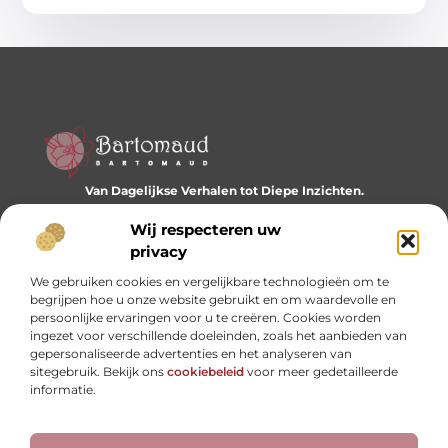
Van Dagelijkse Verhalen tot Diepe Inzichten.
Ontdek een wereld vol diverse blogs en artikelen die je
dagelijks inspireren en nieuwe perspectieven bieden.
Wij respecteren uw
privacy
Bericht categorie
We gebruiken cookies en vergelijkbare technologieën om te
begrijpen hoe u onze website gebruikt en om waardevolle en
persoonlijke ervaringen voor u te creëren. Cookies worden
ingezet voor verschillende doeleinden, zoals het aanbieden van
Onze informatie
gepersonaliseerde advertenties en het analyseren van
sitegebruik. Bekijk ons
cookiebeleid
voor meer gedetailleerde
Website linkbuilding: hoe je je digitale reputatie opbouwt
Linkbuilding en geld verdienen: hoe backlinks je business kunnen versterken
informatie.