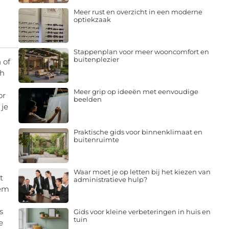
Meer rust en overzicht in een moderne
optiekzaak
Stappenplan voor meer wooncomfort en
buitenplezier
 of
ch
Meer grip op ideeën met eenvoudige
or
beelden
 je
Praktische gids voor binnenklimaat en
buitenruimte
Waar moet je op letten bij het kiezen van
t
administratieve hulp?
hem
s
Gids voor kleine verbeteringen in huis en
tuin
e