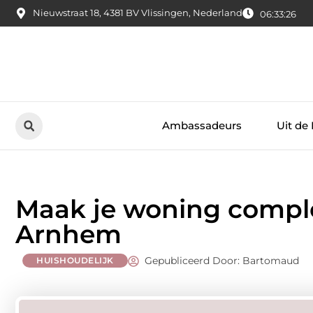
Nieuwstraat 18, 4381 BV Vlissingen, Nederland
06:33:27
Ambassadeurs
Uit de
Maak je woning comple
Arnhem
Gepubliceerd Door: Bartomaud
HUISHOUDELIJK