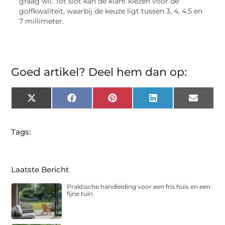
graag wil. Tot slot kan de klant kiezen voor de
golfkwaliteit, waarbij de keuze ligt tussen 3, 4, 4.5 en
7 millimeter.
Goed artikel? Deel hem dan op:
X
Facebook
Pinterest
LinkedIn
Email
(Twitter)
Tags:
Laatste Bericht
Praktische handleiding voor een fris huis en een
fijne tuin