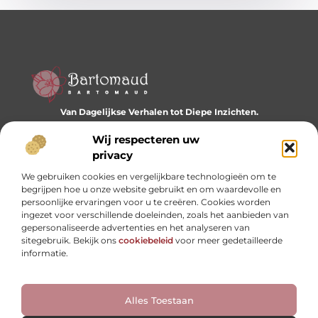
Van Dagelijkse Verhalen tot Diepe Inzichten.
Ontdek een wereld vol diverse blogs en artikelen die je
dagelijks inspireren en nieuwe perspectieven bieden.
Wij respecteren uw
privacy
Bericht categorie
We gebruiken cookies en vergelijkbare technologieën om te
begrijpen hoe u onze website gebruikt en om waardevolle en
persoonlijke ervaringen voor u te creëren. Cookies worden
ingezet voor verschillende doeleinden, zoals het aanbieden van
Onze informatie
gepersonaliseerde advertenties en het analyseren van
sitegebruik. Bekijk ons
cookiebeleid
voor meer gedetailleerde
Website linkbuilding: hoe je je digitale reputatie opbouwt
Linkbuilding en geld verdienen: hoe backlinks je business kunnen versterken
informatie.
Alles Toestaan
Website index
Cookiebeleid (EU)