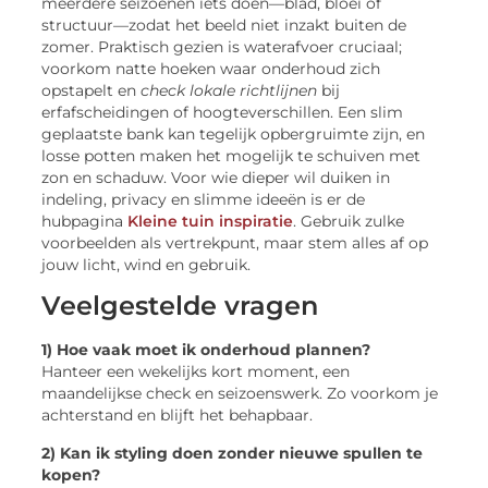
meerdere seizoenen iets doen—blad, bloei of
structuur—zodat het beeld niet inzakt buiten de
zomer. Praktisch gezien is waterafvoer cruciaal;
voorkom natte hoeken waar onderhoud zich
opstapelt en
check lokale richtlijnen
bij
erfafscheidingen of hoogteverschillen. Een slim
geplaatste bank kan tegelijk opbergruimte zijn, en
losse potten maken het mogelijk te schuiven met
zon en schaduw. Voor wie dieper wil duiken in
indeling, privacy en slimme ideeën is er de
hubpagina
Kleine tuin inspiratie
. Gebruik zulke
voorbeelden als vertrekpunt, maar stem alles af op
jouw licht, wind en gebruik.
Veelgestelde vragen
1) Hoe vaak moet ik onderhoud plannen?
Hanteer een wekelijks kort moment, een
maandelijkse check en seizoenswerk. Zo voorkom je
achterstand en blijft het behapbaar.
2) Kan ik styling doen zonder nieuwe spullen te
kopen?