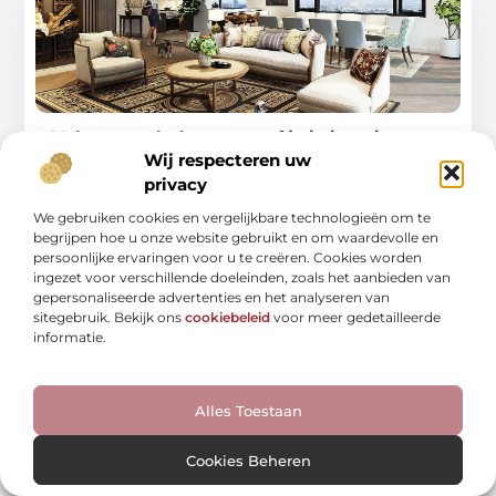
Velvet meubelen: zo geef je je interieur
een warme, luxe upgrade
Wij respecteren uw
privacy
Velvet meubelen zijn terug en populairder dan ooit. Of je
nu droomt van een statement
We gebruiken cookies en vergelijkbare technologieën om te
begrijpen hoe u onze website gebruikt en om waardevolle en
...
persoonlijke ervaringen voor u te creëren. Cookies worden
ingezet voor verschillende doeleinden, zoals het aanbieden van
gepersonaliseerde advertenties en het analyseren van
sitegebruik. Bekijk ons
cookiebeleid
voor meer gedetailleerde
informatie.
WONING EN TUIN
Alles Toestaan
Cookies Beheren