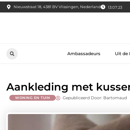
Nieuwstraat 18, 4381 BV Vlissingen, Nederland
13:07:24
Ambassadeurs
Uit de
Aankleding met kussen
Gepubliceerd Door: Bartomaud
WONING EN TUIN