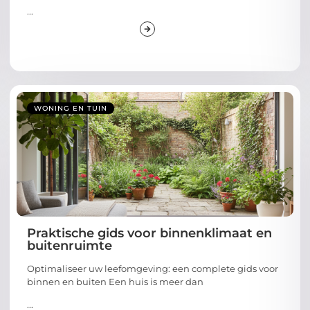
...
WONING EN TUIN
Praktische gids voor binnenklimaat en
buitenruimte
Optimaliseer uw leefomgeving: een complete gids voor
binnen en buiten Een huis is meer dan
...