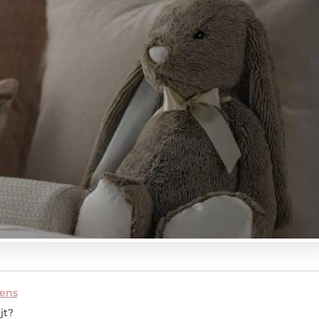
sens
jt?