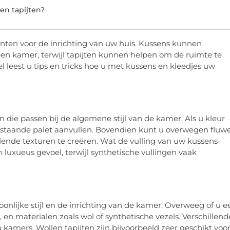
en tapijten?
enten voor de inrichting van uw huis. Kussens kunnen
een kamer, terwijl tapijten kunnen helpen om de ruimte te
kel leest u tips en tricks hoe u met kussens en kleedjes uw
n die passen bij de algemene stijl van de kamer. Als u kleur
bestaande palet aanvullen. Bovendien kunt u overwegen fluwe
lende texturen te creëren. Wat de vulling van uw kussens
en luxueus gevoel, terwijl synthetische vullingen vaak
onlijke stijl en de inrichting van de kamer. Overweeg of u e
p, en materialen zoals wol of synthetische vezels. Verschillend
n kamers. Wollen tapijten zijn bijvoorbeeld zeer geschikt voo