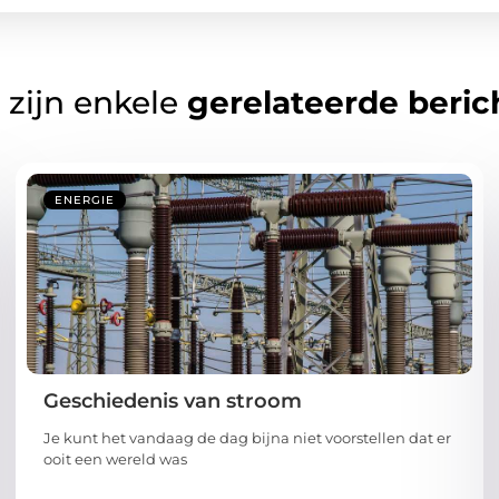
 zijn enkele
gerelateerde beric
ENERGIE
Geschiedenis van stroom
Je kunt het vandaag de dag bijna niet voorstellen dat er
ooit een wereld was
...