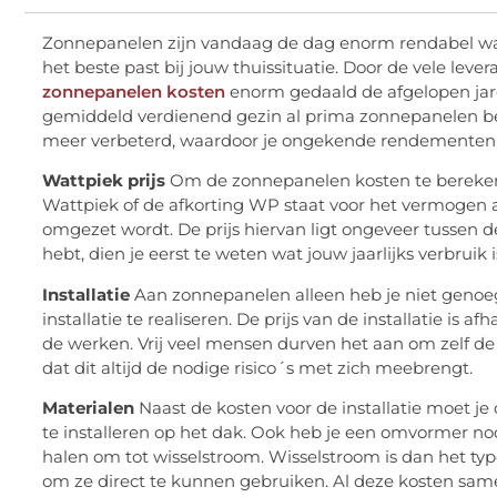
Zonnepanelen zijn vandaag de dag enorm rendabel wanne
het beste past bij jouw thuissituatie. Door de vele lev
zonnepanelen kosten
enorm gedaald de afgelopen jare
gemiddeld verdienend gezin al prima zonnepanelen be
meer verbeterd, waardoor je ongekende rendementen
Wattpiek prijs
Om de zonnepanelen kosten te berekene
Wattpiek of de afkorting WP staat voor het vermogen
omgezet wordt. De prijs hiervan ligt ongeveer tussen d
hebt, dien je eerst te weten wat jouw jaarlijks verbruik i
Installatie
Aan zonnepanelen alleen heb je niet geno
installatie te realiseren. De prijs van de installatie is 
de werken. Vrij veel mensen durven het aan om zelf de
dat dit altijd de nodige risico´s met zich meebrengt.
Materialen
Naast de kosten voor de installatie moet 
te installeren op het dak. Ook heb je een omvormer nod
halen om tot wisselstroom. Wisselstroom is dan het ty
om ze direct te kunnen gebruiken. Al deze kosten s