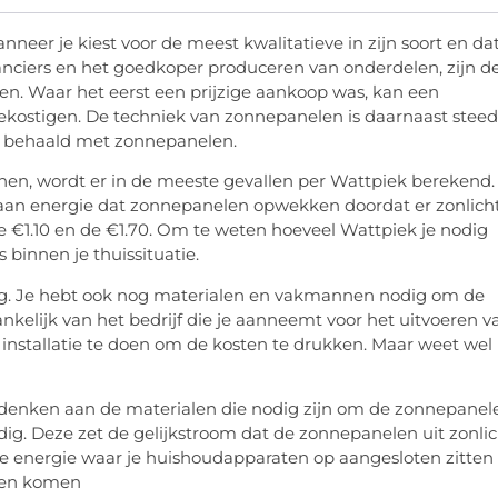
er je kiest voor de meest kwalitatieve in zijn soort en da
eranciers en het goedkoper produceren van onderdelen, zijn d
n. Waar het eerst een prijzige aankoop was, kan een
kostigen. De techniek van zonnepanelen is daarnaast steed
 behaald met zonnepanelen.
n, wordt er in de meeste gevallen per Wattpiek berekend.
 aan energie dat zonnepanelen opwekken doordat er zonlich
e €1.10 en de €1.70. Om te weten hoeveel Wattpiek je nodig
s binnen je thuissituatie.
eg. Je hebt ook nog materialen en vakmannen nodig om de
afhankelijk van het bedrijf die je aanneemt voor het uitvoeren v
 installatie te doen om de kosten te drukken. Maar weet wel
je denken aan de materialen die nodig zijn om de zonnepanel
ig. Deze zet de gelijkstroom dat de zonnepanelen uit zonlic
pe energie waar je huishoudapparaten op aangesloten zitten
amen komen