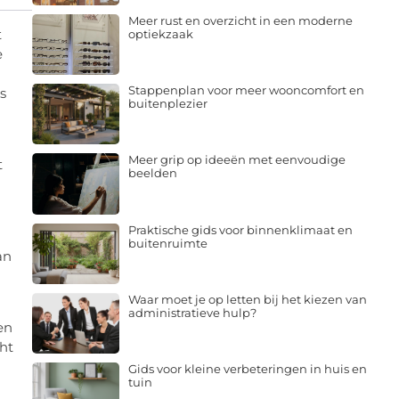
Meer rust en overzicht in een moderne
t
optiekzaak
e
Stappenplan voor meer wooncomfort en
s
buitenplezier
Meer grip op ideeën met eenvoudige
t
beelden
Praktische gids voor binnenklimaat en
buitenruimte
an
Waar moet je op letten bij het kiezen van
administratieve hulp?
en
ht
Gids voor kleine verbeteringen in huis en
tuin