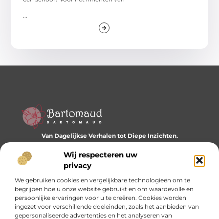
...
Van Dagelijkse Verhalen tot Diepe Inzichten.
Ontdek een wereld vol diverse blogs en artikelen die je
dagelijks inspireren en nieuwe perspectieven bieden.
Wij respecteren uw
privacy
Bericht categorie
We gebruiken cookies en vergelijkbare technologieën om te
begrijpen hoe u onze website gebruikt en om waardevolle en
persoonlijke ervaringen voor u te creëren. Cookies worden
ingezet voor verschillende doeleinden, zoals het aanbieden van
Onze informatie
gepersonaliseerde advertenties en het analyseren van