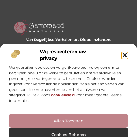
Van Dagelijkse Verhalen tot Diepe Inzichten.
Ontdek een wereld vol diverse blogs en artikelen die je
dagelijks inspireren en nieuwe perspectieven bieden.
Wij respecteren uw
privacy
Bericht categorie
We gebruiken cookies en vergelijkbare technologieën om te
begrijpen hoe u onze website gebruikt en om waardevolle en
persoonlijke ervaringen voor u te creëren. Cookies worden
ingezet voor verschillende doeleinden, zoals het aanbieden van
Onze informatie
gepersonaliseerde advertenties en het analyseren van
sitegebruik. Bekijk ons
cookiebeleid
voor meer gedetailleerde
Website linkbuilding: hoe je je digitale reputatie opbouwt
Linkbuilding en geld verdienen: hoe backlinks je business kunnen versterken
informatie.
Alles Toestaan
Website index
Cookiebeleid (EU)
@2025 www.bartomaud.nl. All Right Reserved.
Cookies Beheren