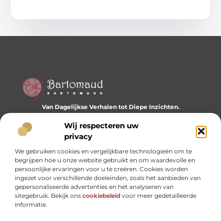
Van Dagelijkse Verhalen tot Diepe Inzichten.
Ontdek een wereld vol diverse blogs en artikelen die je
Wij respecteren uw
dagelijks inspireren en nieuwe perspectieven bieden.
privacy
Bericht categorie
We gebruiken cookies en vergelijkbare technologieën om te
begrijpen hoe u onze website gebruikt en om waardevolle en
persoonlijke ervaringen voor u te creëren. Cookies worden
ingezet voor verschillende doeleinden, zoals het aanbieden van
Onze informatie
gepersonaliseerde advertenties en het analyseren van
sitegebruik. Bekijk ons
cookiebeleid
voor meer gedetailleerde
Website linkbuilding: hoe je je digitale reputatie opbouwt
Linkbuilding en geld verdienen: hoe backlinks je business kunnen versterken
informatie.