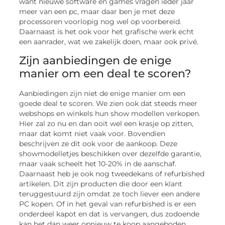
want nieuwe software en games vragen ieder jaar
meer van een pc, maar daar ben je met deze
processoren voorlopig nog wel op voorbereid.
Daarnaast is het ook voor het grafische werk echt
een aanrader, wat we zakelijk doen, maar ook privé.
Zijn aanbiedingen de enige
manier om een deal te scoren?
Aanbiedingen zijn niet de enige manier om een
goede deal te scoren. We zien ook dat steeds meer
webshops en winkels hun show modellen verkopen.
Hier zal zo nu en dan ooit wel een krasje op zitten,
maar dat komt niet vaak voor. Bovendien
beschrijven ze dit ook voor de aankoop. Deze
showmodelletjes beschikken over dezelfde garantie,
maar vaak scheelt het 10-20% in de aanschaf.
Daarnaast heb je ook nog tweedekans of refurbished
artikelen. Dit zijn producten die door een klant
teruggestuurd zijn omdat ze toch liever een andere
PC kopen. Of in het geval van refurbished is er een
onderdeel kapot en dat is vervangen, dus zodoende
kan het dan weer opnieuw te koop aangeboden