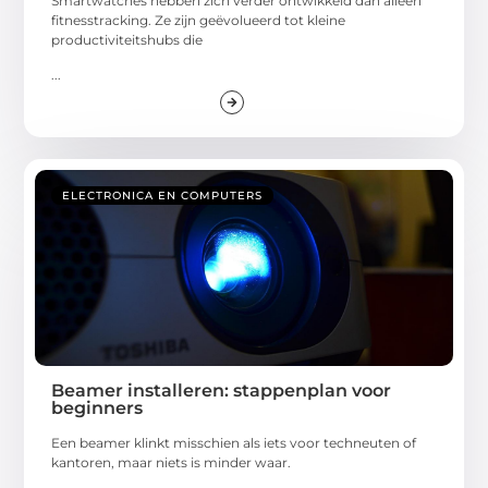
Smartwatches hebben zich verder ontwikkeld dan alleen
fitnesstracking. Ze zijn geëvolueerd tot kleine
productiviteitshubs die
...
ELECTRONICA EN COMPUTERS
Beamer installeren: stappenplan voor
beginners
Een beamer klinkt misschien als iets voor techneuten of
kantoren, maar niets is minder waar.