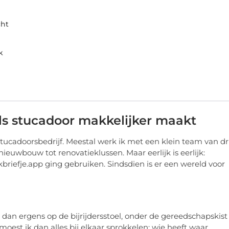
cht
k
ls stucadoor makkelijker maakt
n stucadoorsbedrijf. Meestal werk ik met een klein team van dr
ieuwbouw tot renovatieklussen. Maar eerlijk is eerlijk:
kbriefje.app ging gebruiken. Sindsdien is er een wereld voor
 dan ergens op de bijrijdersstoel, onder de gereedschapskist
oest ik dan alles bij elkaar sprokkelen: wie heeft waar