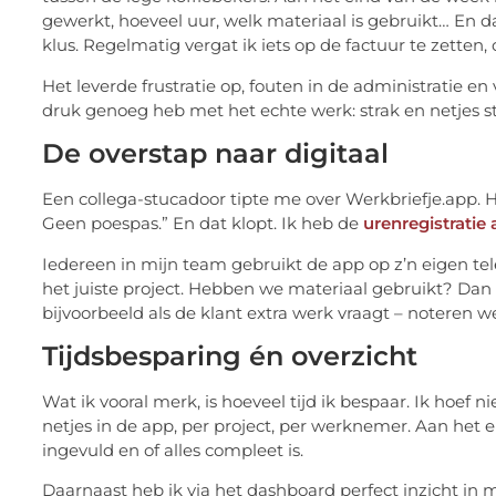
gewerkt, hoeveel uur, welk materiaal is gebruikt… En 
klus. Regelmatig vergat ik iets op de factuur te zetten,
Het leverde frustratie op, fouten in de administratie en 
druk genoeg heb met het echte werk: strak en netjes s
De overstap naar digitaal
Een collega-stucadoor tipte me over Werkbriefje.app. Hi
Geen poespas.” En dat klopt. Ik heb de
urenregistratie
Iedereen in mijn team gebruikt de app op z’n eigen te
het juiste project. Hebben we materiaal gebruikt? Dan 
bijvoorbeeld als de klant extra werk vraagt – noteren w
Tijdsbesparing én overzicht
Wat ik vooral merk, is hoeveel tijd ik bespaar. Ik hoef n
netjes in de app, per project, per werknemer. Aan het e
ingevuld en of alles compleet is.
Daarnaast heb ik via het dashboard perfect inzicht in mi