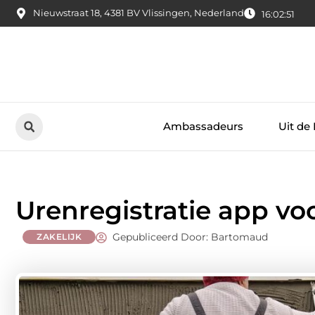
Nieuwstraat 18, 4381 BV Vlissingen, Nederland
16:02:52
Ambassadeurs
Uit de
Urenregistratie app vo
Gepubliceerd Door: Bartomaud
ZAKELIJK