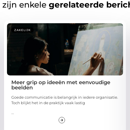
 zijn enkele
gerelateerde beric
ZAKELIJK
Meer grip op ideeën met eenvoudige
beelden
Goede communicatie is belangrijk in iedere organisatie.
Toch blijkt het in de praktijk vaak lastig
...