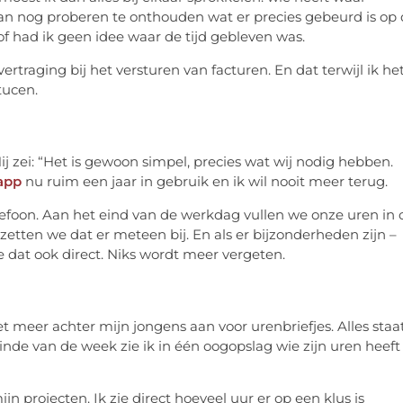
dan nog proberen te onthouden wat er precies gebeurd is op
 of had ik geen idee waar de tijd gebleven was.
vertraging bij het versturen van facturen. En dat terwijl ik het
tucen.
j zei: “Het is gewoon simpel, precies wat wij nodig hebben.
 app
nu ruim een jaar in gebruik en ik wil nooit meer terug.
lefoon. Aan het eind van de werkdag vullen we onze uren in 
zetten we dat er meteen bij. En als er bijzonderheden zijn –
e dat ook direct. Niks wordt meer vergeten.
iet meer achter mijn jongens aan voor urenbriefjes. Alles staa
inde van de week zie ik in één oogopslag wie zijn uren heeft
jn projecten. Ik zie direct hoeveel uur er op een klus is