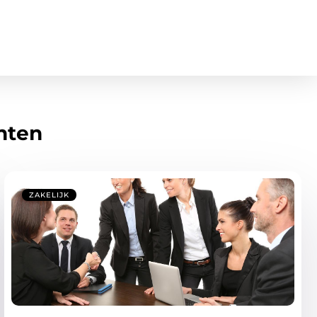
hten
ZAKELIJK