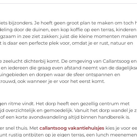
 iets bijzonders. Je hoeft geen groot plan te maken om toch 
eling door de duinen, een kop koffie op een terras, kinderen
ngzaam in zee ziet zakken: juist die kleine momenten make
t is daar een perfecte plek voor, omdat je er rust, natuur en
e zeelucht dichterbij komt. De omgeving van Callantsoog en
en en iedereen die graag even afstand neemt van de dagelijks
, duingebieden en dorpen waar de sfeer ontspannen en
vertrouwd, ook wanneer je er voor het eerst komt.
igen ritme vindt. Het dorp heeft een gezellig centrum met
tijd overzichtelijk en gemoedelijk. Vanuit het dorp wandel je 
 of een korte avondwandeling altijd binnen handbereik is.
er snel thuis. Met
callantsoog vakantiehuisjes
kies je voor e
e kunt rustig ontbijten op je eigen terras, een lunch meenemen