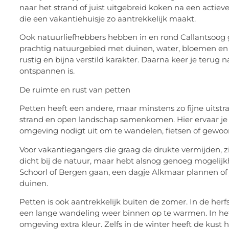
naar het strand of juist uitgebreid koken na een actieve
die een vakantiehuisje zo aantrekkelijk maakt.
Ook natuurliefhebbers hebben in en rond Callantsoog
prachtig natuurgebied met duinen, water, bloemen en v
rustig en bijna verstild karakter. Daarna keer je terug 
ontspannen is.
De ruimte en rust van petten
Petten heeft een andere, maar minstens zo fijne uitstra
strand en open landschap samenkomen. Hier ervaar je vo
omgeving nodigt uit om te wandelen, fietsen of gewoon
Voor vakantiegangers die graag de drukte vermijden, z
dicht bij de natuur, maar hebt alsnog genoeg mogelijkh
Schoorl of Bergen gaan, een dagje Alkmaar plannen of j
duinen.
Petten is ook aantrekkelijk buiten de zomer. In de herfs
een lange wandeling weer binnen op te warmen. In het 
omgeving extra kleur. Zelfs in de winter heeft de kust hie