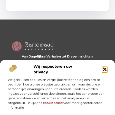
Van Dagelijkse Verhalen tot Diepe Inzichten.
Ontdek een wereld vol diverse blogs en artikelen die je
dagelijks inspireren en nieuwe perspectieven bieden.
Wij respecteren uw
privacy
Bericht categorie
We gebruiken cookies en vergelijkbare technologieën om te
begrijpen hoe u onze website gebruikt en om waardevolle en
persoonlijke ervaringen voor u te creëren. Cookies worden
ingezet voor verschillende doeleinden, zoals het aanbieden van
Onze informatie
gepersonaliseerde advertenties en het analyseren van
sitegebruik. Bekijk ons
cookiebeleid
voor meer gedetailleerde
Website linkbuilding: hoe je je digitale reputatie opbouwt
Linkbuilding en geld verdienen: hoe backlinks je business kunnen versterken
informatie.